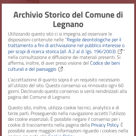
Archivio Storico del Comune di
Legnano
I.5 - Sindaco; Assessori; Consiglieri
Nomina della Giunta Comunale
Utilizzando questo sito ci si impegna ad osservare le
Estr. Cronologici
: 1921
disposizioni contenute nelle “
Regole deontologiche per il
Segnatura
: c. 12173 b. 421 f. I.5/2
trattamento a fini di archiviazione nel pubblico interesse o
per scopi di ricerca storica (all. A.2 al d. lgs. 196/2003)
”
nella consultazione e diffusione dei materiali presenti. Si
afferma, inoltre, di aver preso visione del
Codice dei beni
culturali e del paesaggio
.
I.6 - Impiegati; Inservienti; Personale
L'accettazione di quanto sopra è un requisito necessario
avventizio, ecc
all'utilizzo del sito. Questo consenso va rinnovato ogni 60
Regolamento generale per gli uffici e gli
giorni. Declinando questo consenso si verrà reindirizzati alla
impiegati
pagina del Comune di Legnano
Estr. Cronologici
: 1921
Segnatura
: c. 12174 b. 421 f. I.6/1
Questo sito, inoltre, utilizza cookie tecnici, analytics e di
terze parti. Proseguendo nella navigazione accetti l’utilizzo
dei cookie essenziali. È possibile negare il consenso per i
cookie di tracciamento nella pagina della
Privacy Policy
. È
possibile avere maggiori informazioni riguardo i cookies nella
I.6 - Impiegati; Inservienti; Personale