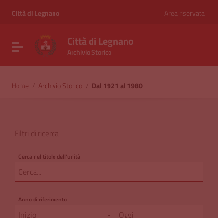
Vai ai contenuti
Vai al menu di navigazione
Città di Legnano
Area riservata
Vai al footer
Città di Legnano
Attiva / disattiva la navigazione
Archivio Storico
Home
/
Archivio Storico
/
Dal 1921 al 1980
Filtri di ricerca
Cerca nel titolo dell'unità
Anno di riferimento
-