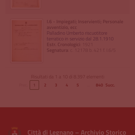
I.6 - Impiegati; Inservienti; Personale
avventizio, ecc
Palladino Umberto riscuotitore
terratico in servizio dal 28.1.1910
Estr. Cronologici
: 1921
Segnatura
: c. 12178 b. 421 f. I.6/5
Risultati da 1 a 10 di 8.397 elementi
Prec.
1
2
3
4
5
…
840
Succ.
Città di Legnano – Archivio Storico