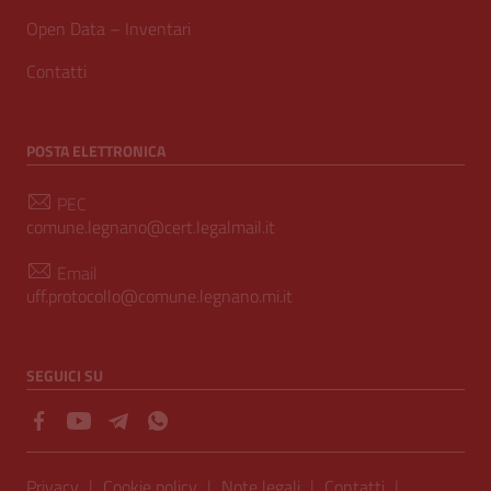
Open Data – Inventari
Contatti
POSTA ELETTRONICA
PEC
comune.legnano@cert.legalmail.it
Email
uff.protocollo@comune.legnano.mi.it
SEGUICI SU
Sezione Link Utili
Privacy
|
Cookie policy
|
Note legali
|
Contatti
|