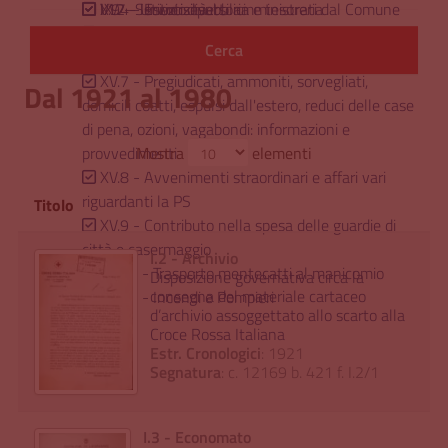
I.12 - Istituti diversi amministrati dal Comune
V.9 - Servizio esattoria e tesoreria
IX.7 - Università
XV.4 - Esercizi pubblici
IX.8 - Istituti scientifici; Biblioteche, Gallerie,
XV.5 - Scioperi e disordini
Musei ecc
XV.6 - Mendicità
XV.7 - Pregiudicati, ammoniti, sorvegliati,
Dal 1921 al 1980
domicili coatti, espulsi dall'estero, reduci delle case
di pena, ozioni, vagabondi: informazioni e
provvedimenti
Mostra
elementi
XV.8 - Avvenimenti straordinari e affari vari
riguardanti la PS
Titolo
XV.9 - Contributo nella spesa delle guardie di
città e casermaggio
I.2 - Archivio
XV.10 - Trasporto mentecatti al manicomio
Disposizione governativa circa la
consegna del materiale cartaceo
XV.11 - Incendi e Pompieri
d’archivio assoggettato allo scarto alla
Croce Rossa Italiana
Estr. Cronologici
: 1921
Segnatura
: c. 12169 b. 421 f. I.2/1
I.3 - Economato