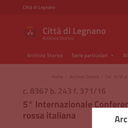
Vai ai contenuti
Città di Legnano
Vai al menu di navigazione
Vai al footer
Città di Legnano
Archivio Storico
Archivio Storico
Serie particolari
Al
Home
/
Archivio Storico
/
Dal 1618 a
c. 8367 b. 243 f. 371/16
5° Internazionale Conferen
rossa italiana
Arc