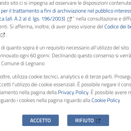
esto sito ci si impegna ad osservare le disposizioni contenute
ficazione
I - Amministrazione
per il trattamento a fini di archiviazione nel pubblico interes
ica (all. A.2 al d. lgs. 196/2003)
” nella consultazione e diff
nti. Si afferma, inoltre, di aver preso visione del
Cronologici
1892
Codice dei be
.
dentificativo
AS/C8367
di quanto sopra è un requisito necessario all'utilizzo del sito
nnovato ogni 60 giorni. Declinando questo consenso si verrà 
el Comune di Legnano
stenza
1 fascicolo
oltre, utilizza cookie tecnici, analytics e di terze parti. Prose
o d'accesso
Uso pubblico
etti l’utilizzo dei cookie essenziali. È possibile negare il con
ciamento nella pagina della
Privacy Policy
. È possibile avere 
iguardo i cookies nella pagina riguardo alla
Cookie Policy
ACCETTO
RIFIUTO