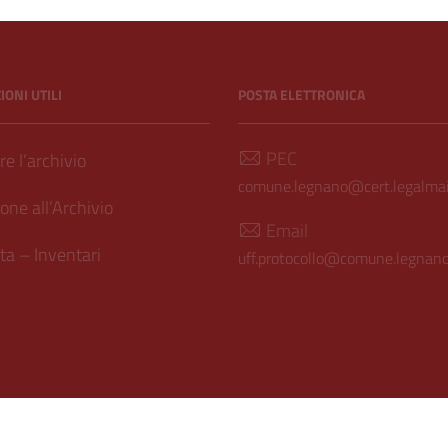
hivio Storico
ONI UTILI
POSTA ELETTRONICA
PEC
e l’archivio
comune.legnano@cert.legalmail
one all’Archivio
Email
a – Inventari
uff.protocollo@comune.legnano.