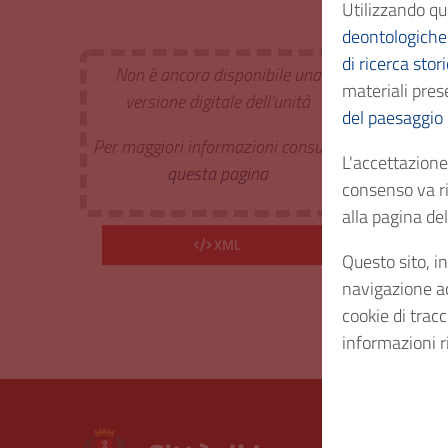
Utilizzando qu
Classi
deontologiche 
di ricerca stor
Non è ancora disponibile una
materiali prese
Estr. 
versione digitale dell'unità
del paesaggio
Per maggiori informazioni consulta
Cod. I
L'accettazione 
questa pagina
consenso va ri
alla pagina d
Consi
XML
Questo sito, in
Diritt
navigazione acc
cookie di trac
informazioni r