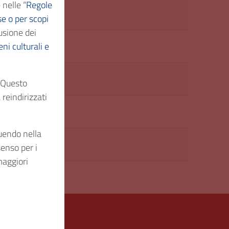
 nelle “
Regole
 generale
se o per scopi
usione dei
ni culturali e
. Questo
reindirizzati
guendo nella
senso per i
maggiori