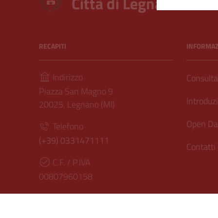
Città di Legnano – Arc
RECAPITI
INFORMAZI
Indirizzo
Consultar
Piazza San Magno 9
Introduzi
20025, Legnano (MI)
Open Dat
Telefono
(+39) 0331471111
Contatti
C.F. / P.IVA
00807960158