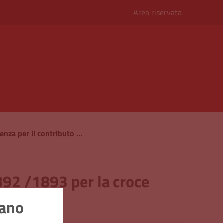
Area riservata
5° Internazionale Conferenza per il contributo Comunale 1892 /1893 per la croce rossa italiana
892 /1893 per la croce
nano