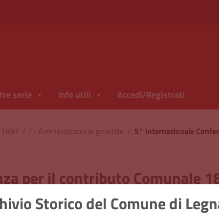
tre serie
Info utili
Accedi/Registrati
l 1897
/
I - Amministrazione generale
/
za per il contributo Comunale 1
hivio Storico del Comune di Leg