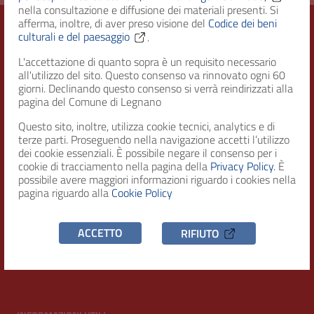
nella consultazione e diffusione dei materiali presenti. Si
afferma, inoltre, di aver preso visione del
Codice dei beni
culturali e del paesaggio
.
Città di Legnano – Archivio Storico
L'accettazione di quanto sopra è un requisito necessario
all'utilizzo del sito. Questo consenso va rinnovato ogni 60
giorni. Declinando questo consenso si verrà reindirizzati alla
pagina del Comune di Legnano
RECAPITI
Questo sito, inoltre, utilizza cookie tecnici, analytics e di
terze parti. Proseguendo nella navigazione accetti l’utilizzo
Indirizzo
dei cookie essenziali. È possibile negare il consenso per i
Piazza San Magno 9
cookie di tracciamento nella pagina della
Privacy Policy
. È
20025, Legnano (MI)
possibile avere maggiori informazioni riguardo i cookies nella
pagina riguardo alla
Cookie Policy
Telefono
(+39) 0331471111
ACCETTO
RIFIUTO
C.F. / P.IVA
00807960158