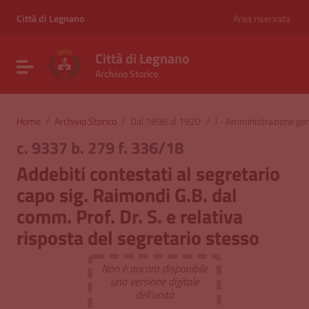
Vai ai contenuti
Vai al menu di navigazione
Città di Legnano
Area riservata
Vai al footer
Città di Legnano
Attiva / disattiva la navigazione
Archivio Storico
Home
/
Archivio Storico
/
Dal 1898 al 1920
/
I - Amministrazione ge
c. 9337 b. 279 f. 336/18
Addebiti contestati al segretario
capo sig. Raimondi G.B. dal
comm. Prof. Dr. S. e relativa
risposta del segretario stesso
Non è ancora disponibile
una versione digitale
dell'unità