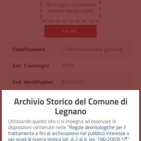
Per maggiori informazioni
consulta
questa pagina
XML
Classificazione
I - Amministrazione generale
Estr. Cronologici
1910
Cod. Identificativo
AS/C9337
Archivio Storico del Comune di
Consistenza
1 fascicolo
Legnano
Diritto d'accesso
Uso pubblico
Utilizzando questo sito ci si impegna ad osservare le
disposizioni contenute nelle “
Regole deontologiche per il
trattamento a fini di archiviazione nel pubblico interesse o
per scopi di ricerca storica (all. A.2 al d. lgs. 196/2003)
”