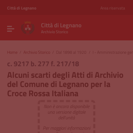
Vai ai contenuti
Vai al menu di navigazione
Città di Legnano
Area riservata
Vai al footer
Città di Legnano
Attiva / disattiva la navigazione
Archivio Storico
Home
/
Archivio Storico
/
Dal 1898 al 1920
/
I - Amministrazione ge
c. 9217 b. 277 f. 217/18
Alcuni scarti degli Atti di Archivio
del Comune di Legnano per la
Croce Rossa Italiana
Non è ancora disponibile
una versione digitale
dell'unità
Per maggiori informazioni