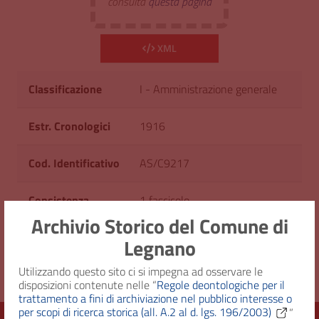
consulta
questa pagina
XML
Classificazione
I - Amministrazione generale
Estr. Cronologici
1916
Cod. Identificativo
AS/C9217
Consistenza
1 fascicolo
Archivio Storico del Comune di
Diritto d'accesso
Uso pubblico
Legnano
Utilizzando questo sito ci si impegna ad osservare le
disposizioni contenute nelle “
Regole deontologiche per il
trattamento a fini di archiviazione nel pubblico interesse o
per scopi di ricerca storica (all. A.2 al d. lgs. 196/2003)
”