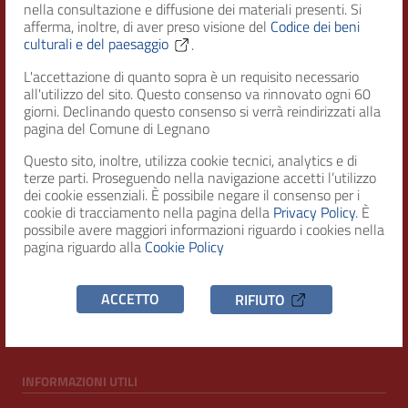
nella consultazione e diffusione dei materiali presenti. Si
afferma, inoltre, di aver preso visione del
Codice dei beni
culturali e del paesaggio
.
Città di Legnano – Archivio Storico
L'accettazione di quanto sopra è un requisito necessario
all'utilizzo del sito. Questo consenso va rinnovato ogni 60
giorni. Declinando questo consenso si verrà reindirizzati alla
RECAPITI
pagina del Comune di Legnano
Questo sito, inoltre, utilizza cookie tecnici, analytics e di
Indirizzo
terze parti. Proseguendo nella navigazione accetti l’utilizzo
Piazza San Magno 9
dei cookie essenziali. È possibile negare il consenso per i
20025, Legnano (MI)
cookie di tracciamento nella pagina della
Privacy Policy
. È
possibile avere maggiori informazioni riguardo i cookies nella
Telefono
pagina riguardo alla
Cookie Policy
(+39) 0331471111
C.F. / P.IVA
ACCETTO
RIFIUTO
00807960158
INFORMAZIONI UTILI