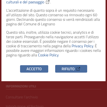
Città di Legnano – Archivio Storico
culturali e del paesaggio
.
L'accettazione di quanto sopra è un requisito necessario
all'utilizzo del sito. Questo consenso va rinnovato ogni 60
RECAPITI
giorni. Declinando questo consenso si verrà reindirizzati alla
pagina del Comune di Legnano
Indirizzo
Questo sito, inoltre, utilizza cookie tecnici, analytics e di
Piazza San Magno 9
terze parti. Proseguendo nella navigazione accetti l’utilizzo
20025, Legnano (MI)
dei cookie essenziali. È possibile negare il consenso per i
cookie di tracciamento nella pagina della
Privacy Policy
. È
Telefono
possibile avere maggiori informazioni riguardo i cookies nella
(+39) 0331471111
pagina riguardo alla
Cookie Policy
C.F. / P.IVA
00807960158
ACCETTO
RIFIUTO
INFORMAZIONI UTILI
Consultare l’archivio
Introduzione all’Archivio