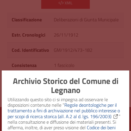
XML
Classificazione
Deliberazioni di Giunta Municipale
Estr. Cronologici
26/11/1912
Cod. Identificativo
GM/1912/473-182
Consistenza
1 fascicolo
Archivio Storico del Comune di
Originale su
GM/18 - Dal 1912 al 1913
Legnano
Utilizzando questo sito ci si impegna ad osservare le
disposizioni contenute nelle “
Regole deontologiche per il
trattamento a fini di archiviazione nel pubblico interesse o
per scopi di ricerca storica (all. A.2 al d. lgs. 196/2003)
”
nella consultazione e diffusione dei materiali presenti. Si
afferma, inoltre, di aver preso visione del
Codice dei beni