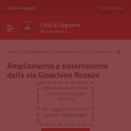
Vai ai contenuti
Vai al menu di navigazione
Città di Legnano
Area riservata
Vai al footer
Città di Legnano
Attiva / disattiva la navigazione
Archivio Storico
Home
/
Atti deliberativi
/
Deliberazioni di Giunta Municipale
/
Ampliamento e sistemazione della via Gioachino Rossini
Ampliamento e sistemazione
della via Gioachino Rossini
Non è ancora disponibile
una versione digitale
dell'unità
Per maggiori informazioni
consulta
questa pagina