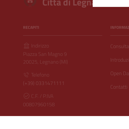
Città di Legnano – Arc
RECAPITI
INFORMAZI
Indirizzo
Consultar
Piazza San Magno 9
Introduzi
20025, Legnano (MI)
Open Dat
Telefono
(+39) 0331471111
Contatti
C.F. / P.IVA
00807960158