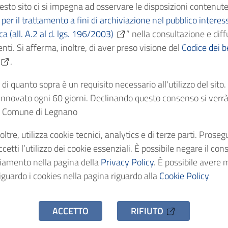
esto sito ci si impegna ad osservare le disposizioni contenute
ficazione
III - Polizia ammi
per il trattamento a fini di archiviazione nel pubblico interes
ica (all. A.2 al d. lgs. 196/2003)
” nella consultazione e diff
Cronologici
1917 - 1918
nti. Si afferma, inoltre, di aver preso visione del
Codice dei be
.
dentificativo
AS/C9705
di quanto sopra è un requisito necessario all'utilizzo del sito
nnovato ogni 60 giorni. Declinando questo consenso si verrà 
stenza
1 fascicolo
el Comune di Legnano
oltre, utilizza cookie tecnici, analytics e di terze parti. Prose
o d'accesso
Uso pubblico
etti l’utilizzo dei cookie essenziali. È possibile negare il con
ciamento nella pagina della
Privacy Policy
. È possibile avere 
iguardo i cookies nella pagina riguardo alla
Cookie Policy
ACCETTO
RIFIUTO