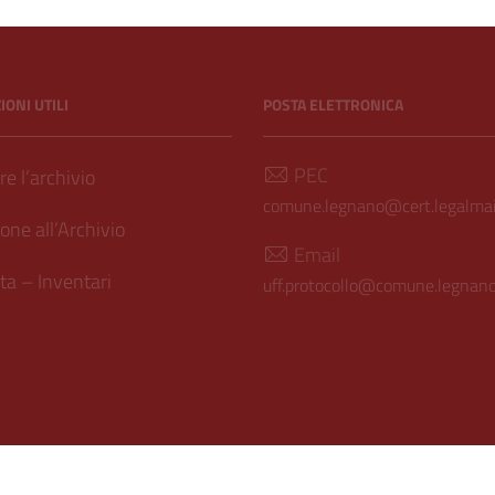
hivio Storico
ONI UTILI
POSTA ELETTRONICA
PEC
e l’archivio
comune.legnano@cert.legalmail
one all’Archivio
Email
a – Inventari
uff.protocollo@comune.legnano.