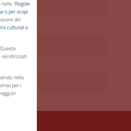
 nelle “
Regole
nistrativa
se o per scopi
usione dei
ni culturali e
. Questo
reindirizzati
guendo nella
senso per i
maggiori