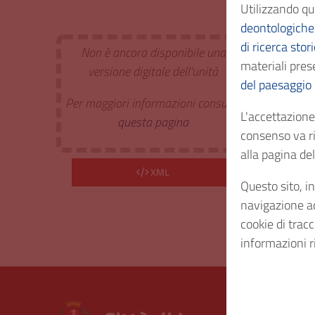
Utilizzando qu
Classi
deontologiche 
di ricerca stor
Non è ancora disponibile una
Estr. 
materiali prese
versione digitale dell'unità
del paesaggio
Per maggiori informazioni consulta
Cod. I
L'accettazione 
questa pagina
consenso va ri
Consi
alla pagina d
XML
Questo sito, in
Diritt
navigazione acc
cookie di trac
informazioni r