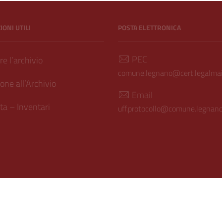
ONI UTILI
POSTA ELETTRONICA
PEC
e l’archivio
comune.legnano@cert.legalmail
one all’Archivio
Email
a – Inventari
uff.protocollo@comune.legnano.
ilità
| Realizzato con
WordPress
|
Tema grafico
ItaliaWP2