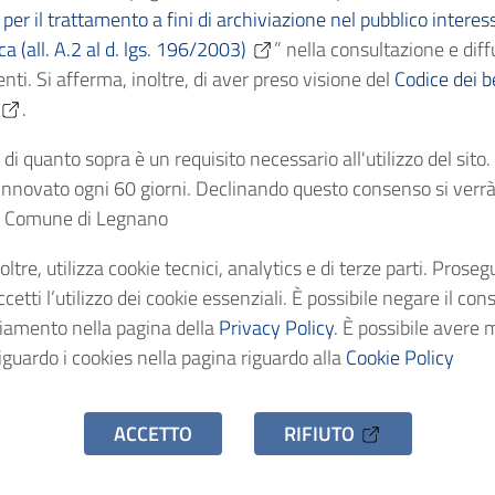
per il trattamento a fini di archiviazione nel pubblico interes
ica (all. A.2 al d. lgs. 196/2003)
” nella consultazione e diff
Cronologici
1873
nti. Si afferma, inoltre, di aver preso visione del
Codice dei be
.
dentificativo
AS/C4841
di quanto sopra è un requisito necessario all'utilizzo del sito
nnovato ogni 60 giorni. Declinando questo consenso si verrà 
stenza
1 fascicolo
el Comune di Legnano
oltre, utilizza cookie tecnici, analytics e di terze parti. Prose
o d'accesso
Uso pubblico
etti l’utilizzo dei cookie essenziali. È possibile negare il con
ciamento nella pagina della
Privacy Policy
. È possibile avere 
iguardo i cookies nella pagina riguardo alla
Cookie Policy
ACCETTO
RIFIUTO
hivio Storico