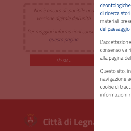
deontologiche 
Non è ancora disponibile una
di ricerca stor
Estr. 
versione digitale dell'unità
materiali prese
del paesaggio
Per maggiori informazioni consulta
Cod. I
questa pagina
L'accettazione 
consenso va ri
Consi
alla pagina d
XML
Questo sito, in
Diritt
navigazione acc
cookie di trac
informazioni r
Città di Legnano – Arc