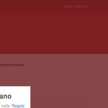
Area riservata
i amministrative
nano
 generale
 nelle “
Regole