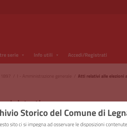
tre serie
Info utili
Accedi/Registrati
l 1897
/
I - Amministrazione generale
/
Atti relativi alle elezion
amministrative
hivio Storico del Comune di Leg
ficazione
I - Amministrazione
esto sito ci si impegna ad osservare le disposizioni contenute