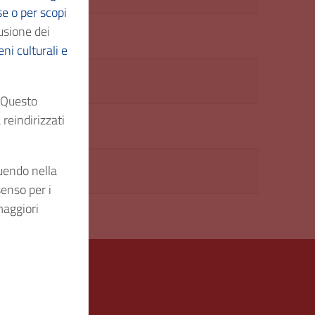
se o per scopi
usione dei
ni culturali e
. Questo
reindirizzati
guendo nella
senso per i
maggiori