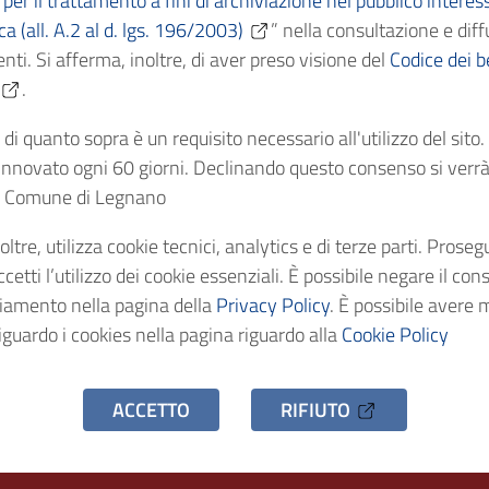
per il trattamento a fini di archiviazione nel pubblico interes
Cronologici
26/2/1905
ica (all. A.2 al d. lgs. 196/2003)
” nella consultazione e diff
nti. Si afferma, inoltre, di aver preso visione del
Codice dei be
dentificativo
GM/1905/43-96
.
di quanto sopra è un requisito necessario all'utilizzo del sito
stenza
1 fascicolo
nnovato ogni 60 giorni. Declinando questo consenso si verrà 
el Comune di Legnano
nale su
GM/12 - Dal 1903 al 1
oltre, utilizza cookie tecnici, analytics e di terze parti. Prose
etti l’utilizzo dei cookie essenziali. È possibile negare il con
ciamento nella pagina della
Privacy Policy
. È possibile avere 
iguardo i cookies nella pagina riguardo alla
Cookie Policy
hivio Storico
ACCETTO
RIFIUTO