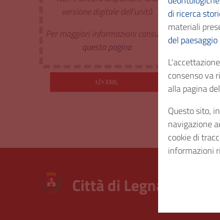
deontologiche 
Estr. 
versione digitale dell'unità
di ricerca stor
materiali prese
Per maggiori informazioni consulta
Cod. I
del paesaggio
questa pagina
L'accettazione 
Consi
consenso va ri
XML
alla pagina d
Origi
Questo sito, in
navigazione acc
cookie di trac
informazioni r
Città di Legnano – Arc