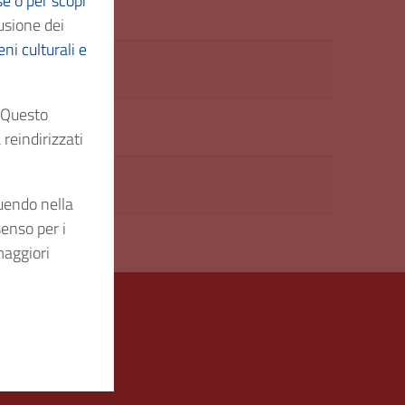
se o per scopi
usione dei
ni culturali e
. Questo
reindirizzati
905
guendo nella
senso per i
maggiori