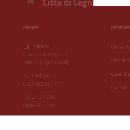
Città di Legnano – Arc
RECAPITI
INFORMAZI
Indirizzo
Consultar
Piazza San Magno 9
Introduzi
20025, Legnano (MI)
Open Dat
Telefono
(+39) 0331471111
Contatti
C.F. / P.IVA
00807960158