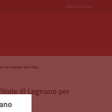
Area riservata
Avvisi della Cassa di Risparmio di spedizioni di somme alla filiale di Legnano per provvedere a rimborsi
iliale di Legnano per
nano