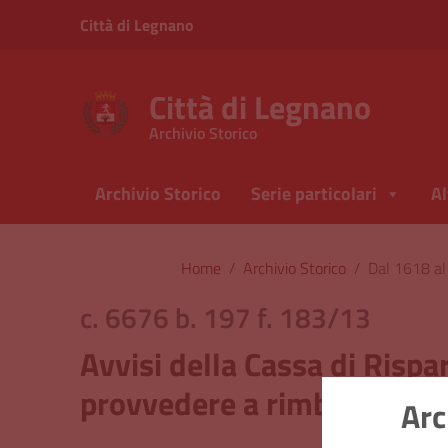
Vai ai contenuti
Città di Legnano
Vai al menu di navigazione
Vai al footer
Città di Legnano
Archivio Storico
Archivio Storico
Serie particolari
Al
Home
/
Archivio Storico
/
Dal 1618 a
c. 6676 b. 197 f. 183/13
Avvisi della Cassa di Rispa
provvedere a rimborsi
Arc