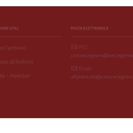
hivio Storico
ONI UTILI
POSTA ELETTRONICA
PEC
e l’archivio
comune.legnano@cert.legalmail
one all’Archivio
Email
a – Inventari
uff.protocollo@comune.legnano.