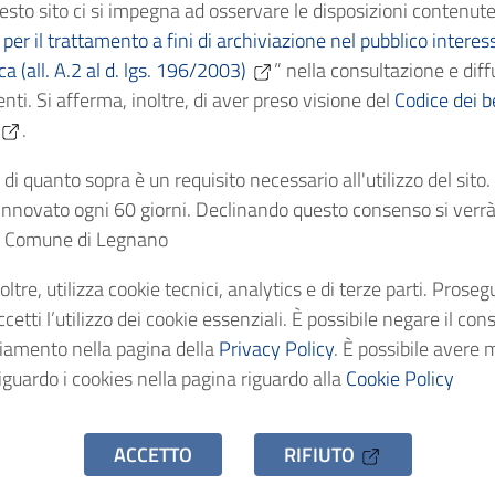
esto sito ci si impegna ad osservare le disposizioni contenute
ficazione
per il trattamento a fini di archiviazione nel pubblico interes
ica (all. A.2 al d. lgs. 196/2003)
” nella consultazione e diff
nti. Si afferma, inoltre, di aver preso visione del
Cronologici
Codice dei be
.
dentificativo
di quanto sopra è un requisito necessario all'utilizzo del sito
nnovato ogni 60 giorni. Declinando questo consenso si verrà 
el Comune di Legnano
stenza
oltre, utilizza cookie tecnici, analytics e di terze parti. Prose
o d'accesso
etti l’utilizzo dei cookie essenziali. È possibile negare il con
ciamento nella pagina della
Privacy Policy
. È possibile avere 
iguardo i cookies nella pagina riguardo alla
Cookie Policy
ACCETTO
RIFIUTO