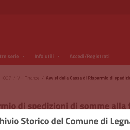
tre serie
Info utili
Accedi/Registrati
l 1897
/
V - Finanze
/
rmio di spedizioni di somme alla f
hivio Storico del Comune di Leg