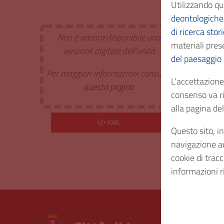
Utilizzando qu
Classi
deontologiche 
di ricerca stor
Non è ancora disponibile una
materiali prese
Estr. 
versione digitale dell'unità
del paesaggio
Per maggiori informazioni consulta
Cod. I
L'accettazione 
questa pagina
consenso va ri
alla pagina d
Consi
XML
Questo sito, in
Diritt
navigazione acc
cookie di trac
informazioni r