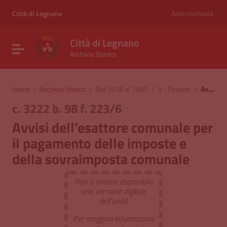
Vai ai contenuti
Vai al menu di navigazione
Città di Legnano
Area riservata
Vai al footer
Città di Legnano
Attiva / disattiva la navigazione
Archivio Storico
Home
/
Archivio Storico
/
Dal 1618 al 1897
/
V - Finanze
/
Avvisi dell’esattore comunale per il pagamento delle imposte e della sovraimposta comunale
c. 3222 b. 98 f. 223/6
Avvisi dell’esattore comunale per
il pagamento delle imposte e
della sovraimposta comunale
Non è ancora disponibile
una versione digitale
dell'unità
Per maggiori informazioni