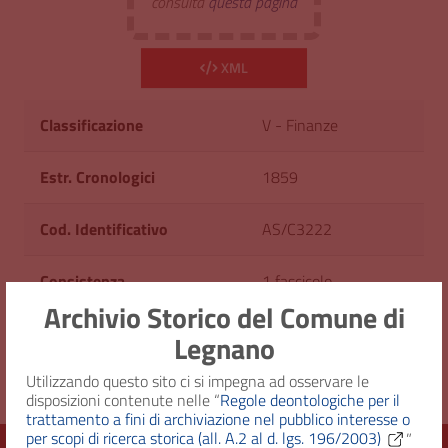
consulta
questa pagina
XML
Classificazione
V - Finanze
Estr. Cronologici
1859
Cod. Identificativo
AS/C3222
Consistenza
1 fascicolo
Archivio Storico del Comune di
Diritto d'accesso
Uso pubblico
Legnano
Utilizzando questo sito ci si impegna ad osservare le
disposizioni contenute nelle “
Regole deontologiche per il
trattamento a fini di archiviazione nel pubblico interesse o
per scopi di ricerca storica (all. A.2 al d. lgs. 196/2003)
”