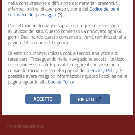
nella consultazione e diffusione dei materiali presenti. Si
afferma, inoltre, di aver preso visione del
Codice dei beni
culturali e del paesaggio
.
Città di Legnano – Archivio Storico
L'accettazione di quanto sopra è un requisito necessario
all'utilizzo del sito. Questo consenso va rinnovato ogni 60
giorni. Declinando questo consenso si verrà reindirizzati alla
RECAPITI
pagina del Comune di Legnano
Questo sito, inoltre, utilizza cookie tecnici, analytics e di
Indirizzo
terze parti. Proseguendo nella navigazione accetti l’utilizzo
Piazza San Magno 9
dei cookie essenziali. È possibile negare il consenso per i
20025, Legnano (MI)
cookie di tracciamento nella pagina della
Privacy Policy
. È
possibile avere maggiori informazioni riguardo i cookies nella
Telefono
pagina riguardo alla
Cookie Policy
(+39) 0331471111
C.F. / P.IVA
ACCETTO
RIFIUTO
00807960158
INFORMAZIONI UTILI