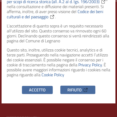
per scopi di ricerca storica (all. A.2 al d. lgs. 196/2003)
”
nella consultazione e diffusione dei materiali presenti. Si
afferma, inoltre, di aver preso visione del
Codice dei beni
culturali e del paesaggio
.
Città di Legnano – Archivio Storico
L'accettazione di quanto sopra è un requisito necessario
all'utilizzo del sito. Questo consenso va rinnovato ogni 60
giorni. Declinando questo consenso si verrà reindirizzati alla
pagina del Comune di Legnano
RECAPITI
Questo sito, inoltre, utilizza cookie tecnici, analytics e di
terze parti. Proseguendo nella navigazione accetti l’utilizzo
Indirizzo
dei cookie essenziali. È possibile negare il consenso per i
Piazza San Magno 9
cookie di tracciamento nella pagina della
Privacy Policy
. È
20025, Legnano (MI)
possibile avere maggiori informazioni riguardo i cookies nella
pagina riguardo alla
Cookie Policy
Telefono
(+39) 0331471111
ACCETTO
RIFIUTO
C.F. / P.IVA
00807960158