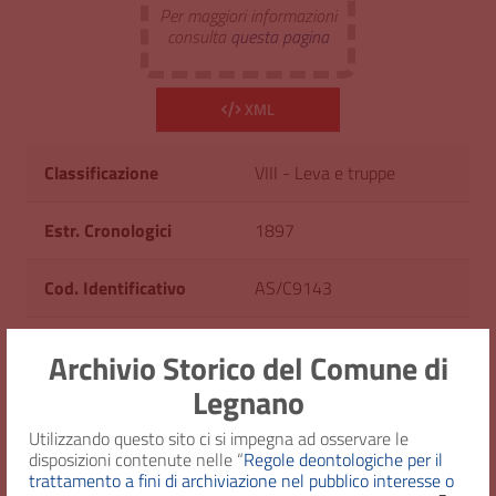
Per maggiori informazioni
consulta
questa pagina
XML
Classificazione
VIII - Leva e truppe
Estr. Cronologici
1897
Cod. Identificativo
AS/C9143
Consistenza
1 fascicolo
Archivio Storico del Comune di
Legnano
Diritto d'accesso
Uso pubblico
Utilizzando questo sito ci si impegna ad osservare le
disposizioni contenute nelle “
Regole deontologiche per il
trattamento a fini di archiviazione nel pubblico interesse o