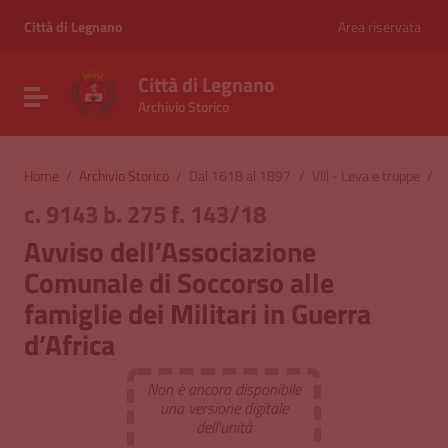
Vai ai contenuti
Vai al menu di navigazione
Città di Legnano
Area riservata
Vai al footer
Città di Legnano
Attiva / disattiva la navigazione
Archivio Storico
Home
/
Archivio Storico
/
Dal 1618 al 1897
/
VIII - Leva e truppe
/
A
c. 9143 b. 275 f. 143/18
Avviso dell’Associazione
Comunale di Soccorso alle
famiglie dei Militari in Guerra
d’Africa
Non è ancora disponibile
una versione digitale
dell'unità