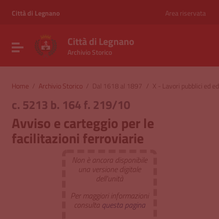
Vai ai contenuti
Vai al menu di navigazione
Città di Legnano
Area riservata
Vai al footer
Città di Legnano
Attiva / disattiva la navigazione
Archivio Storico
Home
/
Archivio Storico
/
Dal 1618 al 1897
/
X - Lavori pubblici ed edi
c. 5213 b. 164 f. 219/10
Avviso e carteggio per le
facilitazioni ferroviarie
Non è ancora disponibile
una versione digitale
dell'unità
Per maggiori informazioni
consulta
questa pagina