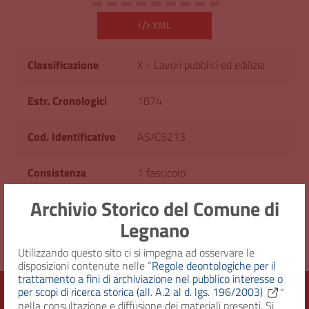
XML
Classificazione
X - Lavori pubblici ed edilizia
Estr. Cronologici
1874
Cod. Identificativo
AS/C5213
Consistenza
1 fascicolo
Archivio Storico del Comune di
Diritto d'accesso
Uso pubblico
Legnano
Utilizzando questo sito ci si impegna ad osservare le
disposizioni contenute nelle “
Regole deontologiche per il
trattamento a fini di archiviazione nel pubblico interesse o
per scopi di ricerca storica (all. A.2 al d. lgs. 196/2003)
”
nella consultazione e diffusione dei materiali presenti. Si