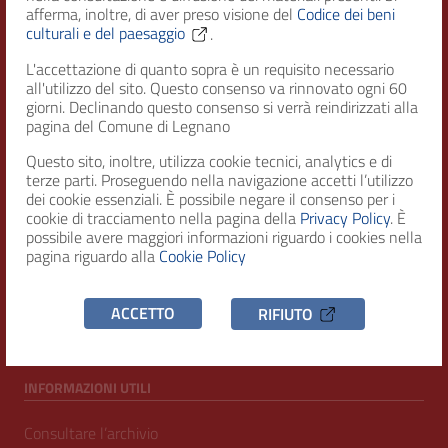
afferma, inoltre, di aver preso visione del
Codice dei beni
Città di Legnano – Archivio Storico
culturali e del paesaggio
.
L'accettazione di quanto sopra è un requisito necessario
all'utilizzo del sito. Questo consenso va rinnovato ogni 60
RECAPITI
giorni. Declinando questo consenso si verrà reindirizzati alla
pagina del Comune di Legnano
Indirizzo
Questo sito, inoltre, utilizza cookie tecnici, analytics e di
Piazza San Magno 9
terze parti. Proseguendo nella navigazione accetti l’utilizzo
20025, Legnano (MI)
dei cookie essenziali. È possibile negare il consenso per i
cookie di tracciamento nella pagina della
Privacy Policy
. È
Telefono
possibile avere maggiori informazioni riguardo i cookies nella
(+39) 0331471111
pagina riguardo alla
Cookie Policy
C.F. / P.IVA
ACCETTO
RIFIUTO
00807960158
INFORMAZIONI UTILI
Consultare l’archivio