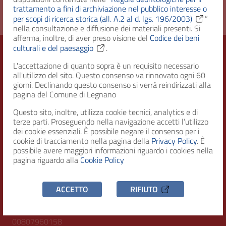
trattamento a fini di archiviazione nel pubblico interesse o
per scopi di ricerca storica (all. A.2 al d. lgs. 196/2003)
”
nella consultazione e diffusione dei materiali presenti. Si
afferma, inoltre, di aver preso visione del
Codice dei beni
culturali e del paesaggio
.
L'accettazione di quanto sopra è un requisito necessario
Città di Legnano – Archivio Storico
all'utilizzo del sito. Questo consenso va rinnovato ogni 60
giorni. Declinando questo consenso si verrà reindirizzati alla
pagina del Comune di Legnano
Questo sito, inoltre, utilizza cookie tecnici, analytics e di
RECAPITI
terze parti. Proseguendo nella navigazione accetti l’utilizzo
dei cookie essenziali. È possibile negare il consenso per i
Indirizzo
cookie di tracciamento nella pagina della
Privacy Policy
. È
Piazza San Magno 9
possibile avere maggiori informazioni riguardo i cookies nella
20025, Legnano (MI)
pagina riguardo alla
Cookie Policy
Telefono
ACCETTO
RIFIUTO
(+39) 0331471111
C.F. / P.IVA
00807960158