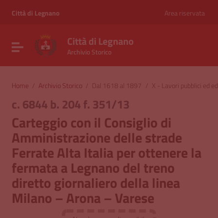
Vai ai contenuti
Vai al menu di navigazione
Città di Legnano
Area riservata
Vai al footer
Città di Legnano
Attiva / disattiva la navigazione
Archivio Storico
Home
/
Archivio Storico
/
Dal 1618 al 1897
/
X - Lavori pubblici ed edi
c. 6844 b. 204 f. 351/13
Carteggio con il Consiglio di
Amministrazione delle strade
Ferrate Alta Italia per ottenere la
fermata a Legnano del treno
diretto giornaliero della linea
Milano – Arona – Varese