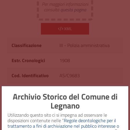
Per maggiori informazioni
consulta
questa pagina
XML
Classificazione
III - Polizia amministrativa
Estr. Cronologici
1908
Cod. Identificativo
AS/C9683
Consistenza
1 fascicolo
Archivio Storico del Comune di
Legnano
Diritto d'accesso
Uso pubblico
Utilizzando questo sito ci si impegna ad osservare le
disposizioni contenute nelle “
Regole deontologiche per il
trattamento a fini di archiviazione nel pubblico interesse o