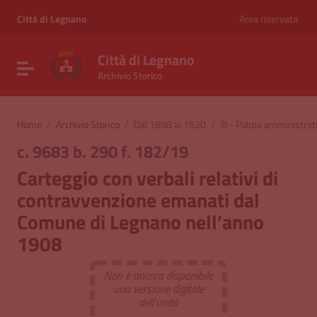
Vai ai contenuti
Vai al menu di navigazione
Città di Legnano
Area riservata
Vai al footer
Città di Legnano
Attiva / disattiva la navigazione
Archivio Storico
Home
/
Archivio Storico
/
Dal 1898 al 1920
/
III - Polizia amministrat
c. 9683 b. 290 f. 182/19
Carteggio con verbali relativi di
contravvenzione emanati dal
Comune di Legnano nell’anno
1908
Non è ancora disponibile
una versione digitale
dell'unità