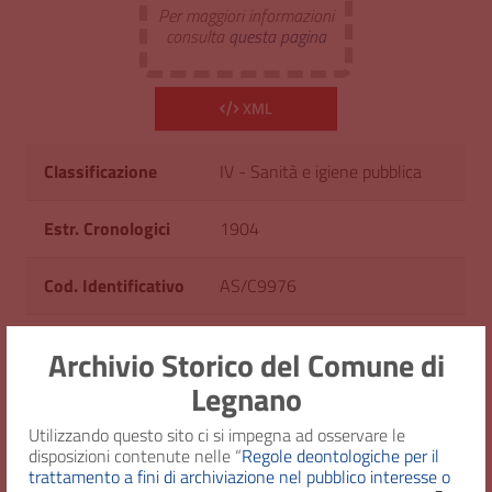
Per maggiori informazioni
consulta
questa pagina
XML
Classificazione
IV - Sanità e igiene pubblica
Estr. Cronologici
1904
Cod. Identificativo
AS/C9976
Consistenza
1 fascicolo
Archivio Storico del Comune di
Legnano
Diritto d'accesso
Uso pubblico
Utilizzando questo sito ci si impegna ad osservare le
disposizioni contenute nelle “
Regole deontologiche per il
trattamento a fini di archiviazione nel pubblico interesse o