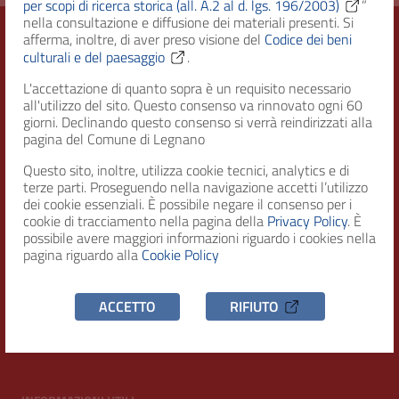
per scopi di ricerca storica (all. A.2 al d. lgs. 196/2003)
”
nella consultazione e diffusione dei materiali presenti. Si
afferma, inoltre, di aver preso visione del
Codice dei beni
culturali e del paesaggio
.
Città di Legnano – Archivio Storico
L'accettazione di quanto sopra è un requisito necessario
all'utilizzo del sito. Questo consenso va rinnovato ogni 60
giorni. Declinando questo consenso si verrà reindirizzati alla
pagina del Comune di Legnano
RECAPITI
Questo sito, inoltre, utilizza cookie tecnici, analytics e di
terze parti. Proseguendo nella navigazione accetti l’utilizzo
Indirizzo
dei cookie essenziali. È possibile negare il consenso per i
Piazza San Magno 9
cookie di tracciamento nella pagina della
Privacy Policy
. È
20025, Legnano (MI)
possibile avere maggiori informazioni riguardo i cookies nella
pagina riguardo alla
Cookie Policy
Telefono
(+39) 0331471111
ACCETTO
RIFIUTO
C.F. / P.IVA
00807960158