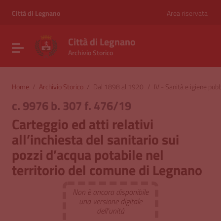
Vai ai contenuti
Vai al menu di navigazione
Città di Legnano
Area riservata
Vai al footer
Città di Legnano
Attiva / disattiva la navigazione
Archivio Storico
Home
/
Archivio Storico
/
Dal 1898 al 1920
/
IV - Sanità e igiene pubb
c. 9976 b. 307 f. 476/19
Carteggio ed atti relativi
all’inchiesta del sanitario sui
pozzi d’acqua potabile nel
territorio del comune di Legnano
Non è ancora disponibile
una versione digitale
dell'unità