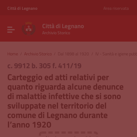
Vai ai contenuti
Vai al menu di navigazione
Città di Legnano
Area riservata
Vai al footer
Città di Legnano
Attiva / disattiva la navigazione
Archivio Storico
Home
/
Archivio Storico
/
Dal 1898 al 1920
/
IV - Sanità e igiene pubb
c. 9912 b. 305 f. 411/19
Carteggio ed atti relativi per
quanto riguarda alcune denunce
di malattie infettive che si sono
sviluppate nel territorio del
comune di Legnano durante
l’anno 1920