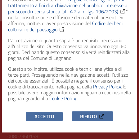
trattamento a fini di archiviazione nel pubblico interesse o
per scopi di ricerca storica (all. A.2 al d. lgs. 196/2003)
”
nella consultazione e diffusione dei materiali presenti. Si
afferma, inoltre, di aver preso visione del
Codice dei beni
culturali e del paesaggio
.
L'accettazione di quanto sopra è un requisito necessario
Città di Legnano – Archivio Storico
all'utilizzo del sito. Questo consenso va rinnovato ogni 60
giorni. Declinando questo consenso si verrà reindirizzati alla
pagina del Comune di Legnano
Questo sito, inoltre, utilizza cookie tecnici, analytics e di
RECAPITI
terze parti. Proseguendo nella navigazione accetti l’utilizzo
dei cookie essenziali. È possibile negare il consenso per i
Indirizzo
cookie di tracciamento nella pagina della
Privacy Policy
. È
Piazza San Magno 9
possibile avere maggiori informazioni riguardo i cookies nella
20025, Legnano (MI)
pagina riguardo alla
Cookie Policy
Telefono
ACCETTO
RIFIUTO
(+39) 0331471111
C.F. / P.IVA
00807960158