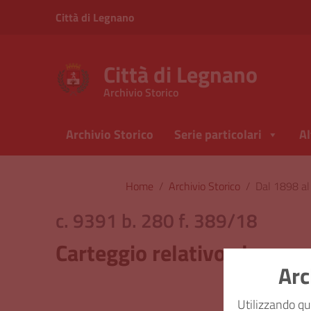
Vai ai contenuti
Città di Legnano
Vai al menu di navigazione
Vai al footer
Città di Legnano
Archivio Storico
Archivio Storico
Serie particolari
Al
Home
/
Archivio Storico
/
Dal 1898 a
c. 9391 b. 280 f. 389/18
Carteggio relativo al conco
Arc
Classi
Utilizzando qu