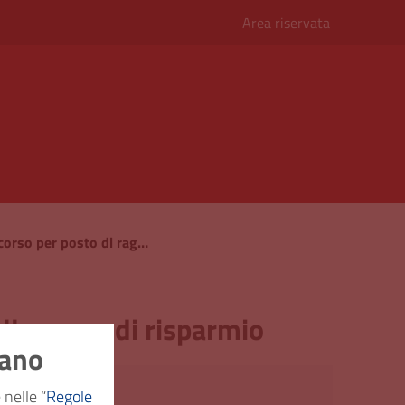
Area riservata
Carteggio relativo al concorso per posto di ragioniere capo alla cassa di risparmio
lla cassa di risparmio
nano
 generale
 nelle “
Regole