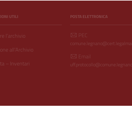
ONI UTILI
POSTA ELETTRONICA
PEC
e l’archivio
comune.legnano@cert.legalmail
one all’Archivio
Email
a – Inventari
uff.protocollo@comune.legnano.
ilità
| Realizzato con
WordPress
|
Tema grafico
ItaliaWP2