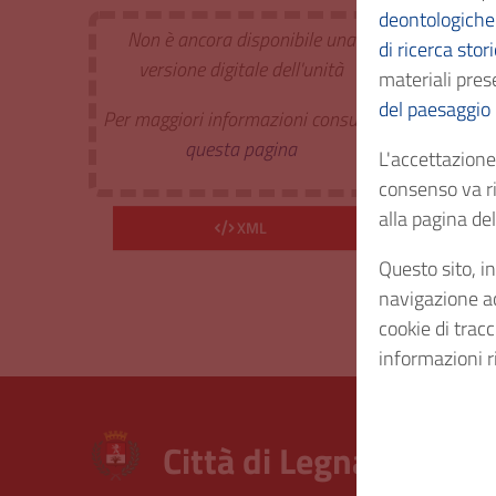
deontologiche 
Non è ancora disponibile una
di ricerca stor
Estr. 
versione digitale dell'unità
materiali prese
del paesaggio
Per maggiori informazioni consulta
Cod. I
questa pagina
L'accettazione 
consenso va ri
Consi
alla pagina d
XML
Questo sito, in
Diritt
navigazione acc
cookie di trac
informazioni r
Città di Legnano – Arc