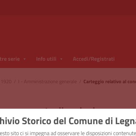
tre serie
Info utili
Accedi/Registrati
l 1920
/
I - Amministrazione generale
/
rso per posto di ragioniere capo a
hivio Storico del Comune di Leg
ficazione
I - Amministrazione
esto sito ci si impegna ad osservare le disposizioni contenute