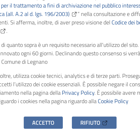
per il trattamento a fini di archiviazione nel pubblico interes
ica (all. A.2 al d. lgs. 196/2003)
” nella consultazione e diff
Cronologici
1905
nti. Si afferma, inoltre, di aver preso visione del
Codice dei be
.
dentificativo
AS/C9391
di quanto sopra è un requisito necessario all'utilizzo del sito
nnovato ogni 60 giorni. Declinando questo consenso si verrà 
stenza
1 fascicolo
el Comune di Legnano
oltre, utilizza cookie tecnici, analytics e di terze parti. Prose
o d'accesso
Uso pubblico
etti l’utilizzo dei cookie essenziali. È possibile negare il con
ciamento nella pagina della
Privacy Policy
. È possibile avere 
iguardo i cookies nella pagina riguardo alla
Cookie Policy
ACCETTO
RIFIUTO
hivio Storico