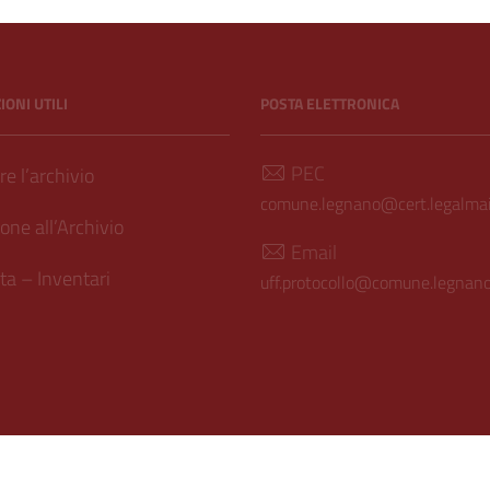
hivio Storico
ONI UTILI
POSTA ELETTRONICA
PEC
e l’archivio
comune.legnano@cert.legalmail
one all’Archivio
Email
a – Inventari
uff.protocollo@comune.legnano.