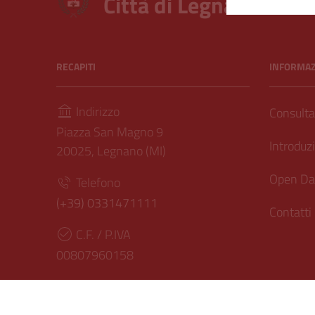
Città di Legnano – Arc
RECAPITI
INFORMAZI
Indirizzo
Consultar
Piazza San Magno 9
Introduzi
20025, Legnano (MI)
Open Dat
Telefono
(+39) 0331471111
Contatti
C.F. / P.IVA
00807960158