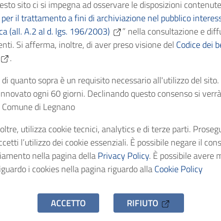
esto sito ci si impegna ad osservare le disposizioni contenute
ficazione
X - Lavori pubblici e
per il trattamento a fini di archiviazione nel pubblico interes
ica (all. A.2 al d. lgs. 196/2003)
” nella consultazione e diff
nti. Si afferma, inoltre, di aver preso visione del
Cronologici
1777
Codice dei be
.
dentificativo
AS/C113
di quanto sopra è un requisito necessario all'utilizzo del sito
nnovato ogni 60 giorni. Declinando questo consenso si verrà 
el Comune di Legnano
stenza
1 fascicolo
oltre, utilizza cookie tecnici, analytics e di terze parti. Prose
o d'accesso
Uso pubblico
etti l’utilizzo dei cookie essenziali. È possibile negare il con
ciamento nella pagina della
Privacy Policy
. È possibile avere 
iguardo i cookies nella pagina riguardo alla
Cookie Policy
ACCETTO
RIFIUTO