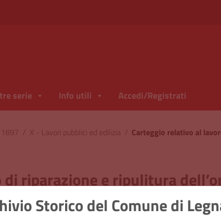
tre serie
Info utili
Accedi/Registrati
l 1897
/
X - Lavori pubblici ed edilizia
/
 di riparazione e ripulitura dell’
hivio Storico del Comune di Leg