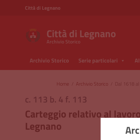
Vai ai contenuti
Città di Legnano
Vai al menu di navigazione
Vai al footer
Città di Legnano
Archivio Storico
Archivio Storico
Serie particolari
Al
Home
/
Archivio Storico
/
Dal 1618 a
c. 113 b. 4 f. 113
Carteggio relativo al lavoro
Legnano
Arc