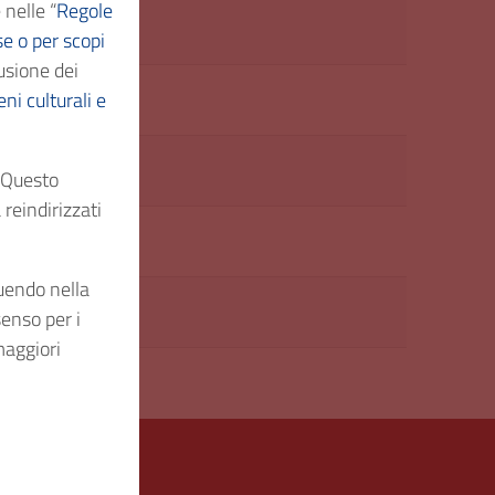
 nelle “
Regole
d edilizia
se o per scopi
usione dei
ni culturali e
. Questo
reindirizzati
guendo nella
senso per i
maggiori