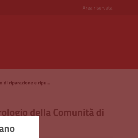
Area riservata
Carteggio relativo al lavoro di riparazione e ripulitura dell’orologio della Comunità di Legnano
orologio della Comunità di
nano