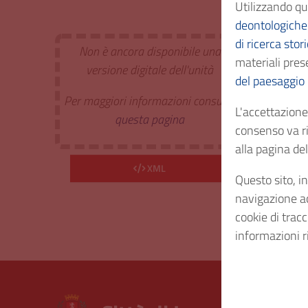
Utilizzando qu
Classi
deontologiche 
di ricerca stor
Non è ancora disponibile una
materiali prese
Estr. 
versione digitale dell'unità
del paesaggio
Per maggiori informazioni consulta
Cod. I
L'accettazione 
questa pagina
consenso va ri
alla pagina d
Consi
XML
Questo sito, in
Diritt
navigazione acc
cookie di trac
informazioni r