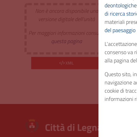
deontologiche 
Non è ancora disponibile una
di ricerca stor
Estr. 
versione digitale dell'unità
materiali prese
del paesaggio
Per maggiori informazioni consulta
Cod. I
questa pagina
L'accettazione 
consenso va ri
Consi
alla pagina d
XML
Questo sito, in
Diritt
navigazione acc
cookie di trac
informazioni r
Città di Legnano – Arc