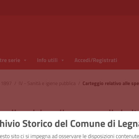
tre serie
Info utili
Accedi/Registrati
l 1897
/
IV - Sanità e igiene pubblica
/
se di perizia e disegno per il cimi
hivio Storico del Comune di Leg
ficazione
IV - Sanità e igien
esto sito ci si impegna ad osservare le disposizioni contenute