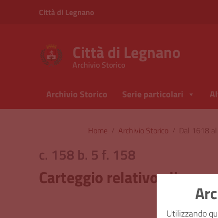
Vai ai contenuti
Città di Legnano
Vai al menu di navigazione
Vai al footer
Città di Legnano
Archivio Storico
Archivio Storico
Serie particolari
Al
Home
/
Archivio Storico
/
Dal 1618 a
c. 158 b. 5 f. 158
Carteggio relativo alle spe
Arc
Classi
Utilizzando qu