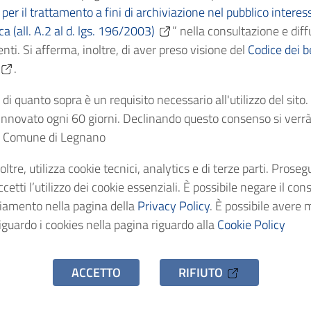
per il trattamento a fini di archiviazione nel pubblico interes
ica (all. A.2 al d. lgs. 196/2003)
” nella consultazione e diff
Cronologici
1787
nti. Si afferma, inoltre, di aver preso visione del
Codice dei be
.
dentificativo
AS/C158
di quanto sopra è un requisito necessario all'utilizzo del sito
nnovato ogni 60 giorni. Declinando questo consenso si verrà 
stenza
1 fascicolo
el Comune di Legnano
oltre, utilizza cookie tecnici, analytics e di terze parti. Prose
o d'accesso
Uso pubblico
etti l’utilizzo dei cookie essenziali. È possibile negare il con
ciamento nella pagina della
Privacy Policy
. È possibile avere 
iguardo i cookies nella pagina riguardo alla
Cookie Policy
ACCETTO
RIFIUTO
hivio Storico