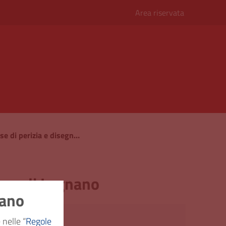
Area riservata
Carteggio relativo alle spese di perizia e disegno per il cimitero di Legnano
tero di Legnano
nano
e pubblica
 nelle “
Regole