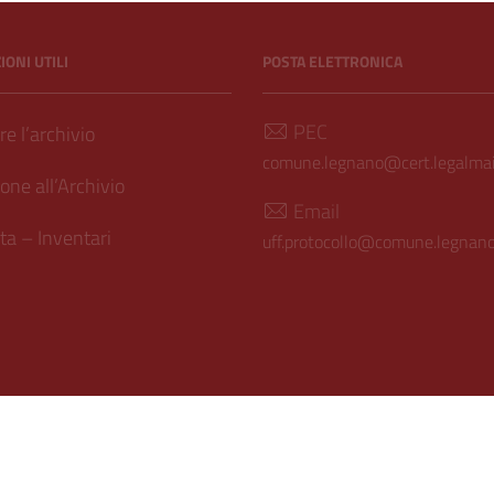
ONI UTILI
POSTA ELETTRONICA
PEC
e l’archivio
comune.legnano@cert.legalmail
one all’Archivio
Email
a – Inventari
uff.protocollo@comune.legnano.
ilità
| Realizzato con
WordPress
|
Tema grafico
ItaliaWP2