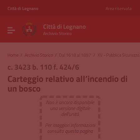
Vai ai contenuti
Vai al menu di navigazione
Città di Legnano
Area riservata
Vai al footer
Città di Legnano
Attiva / disattiva la navigazione
Archivio Storico
Home
/
Archivio Storico
/
Dal 1618 al 1897
/
XV - Pubblica Sicurezza
c. 3423 b. 110 f. 424/6
Carteggio relativo all’incendio di
un bosco
Non è ancora disponibile
una versione digitale
dell'unità
Per maggiori informazioni
consulta
questa pagina