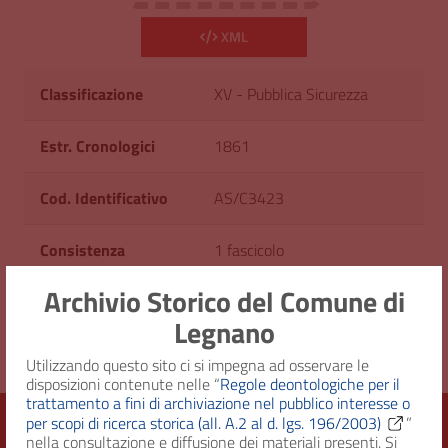
XML
Classificazione
XV - Pubblica Sicurezza
Estr. Cronologici
1861
Cod. Identificativo
AS/C3423
Consistenza
1 fascicolo
Archivio Storico del Comune di
Diritto d'accesso
Uso pubblico
Legnano
Utilizzando questo sito ci si impegna ad osservare le
disposizioni contenute nelle “
Regole deontologiche per il
trattamento a fini di archiviazione nel pubblico interesse o
per scopi di ricerca storica (all. A.2 al d. lgs. 196/2003)
”
nella consultazione e diffusione dei materiali presenti. Si