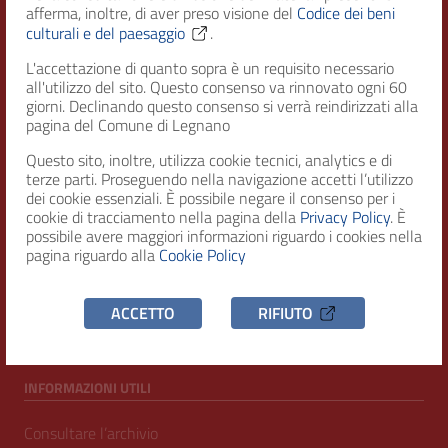
afferma, inoltre, di aver preso visione del
Codice dei beni
Città di Legnano – Archivio Storico
culturali e del paesaggio
.
L'accettazione di quanto sopra è un requisito necessario
all'utilizzo del sito. Questo consenso va rinnovato ogni 60
RECAPITI
giorni. Declinando questo consenso si verrà reindirizzati alla
pagina del Comune di Legnano
Indirizzo
Questo sito, inoltre, utilizza cookie tecnici, analytics e di
Piazza San Magno 9
terze parti. Proseguendo nella navigazione accetti l’utilizzo
20025, Legnano (MI)
dei cookie essenziali. È possibile negare il consenso per i
cookie di tracciamento nella pagina della
Privacy Policy
. È
Telefono
possibile avere maggiori informazioni riguardo i cookies nella
(+39) 0331471111
pagina riguardo alla
Cookie Policy
C.F. / P.IVA
ACCETTO
RIFIUTO
00807960158
INFORMAZIONI UTILI
Consultare l’archivio