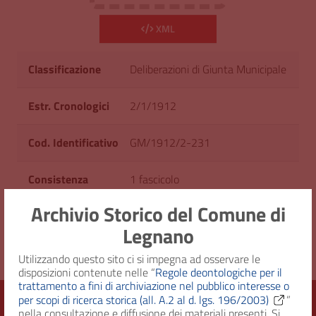
XML
Classificazione
Deliberazioni di Giunta Municipale
Estr. Cronologici
2/1/1912
Cod. Identificativo
GM/1912/2-231
Consistenza
1 fascicolo
Archivio Storico del Comune di
Originale su
GM/17 - Dal 1911 al 1912
Legnano
Utilizzando questo sito ci si impegna ad osservare le
disposizioni contenute nelle “
Regole deontologiche per il
trattamento a fini di archiviazione nel pubblico interesse o
per scopi di ricerca storica (all. A.2 al d. lgs. 196/2003)
”
nella consultazione e diffusione dei materiali presenti. Si