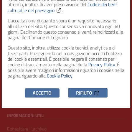
afferma, inoltre, di aver preso visione del
Codice dei beni
Città di Legnano – Archivio Storico
culturali e del paesaggio
.
L'accettazione di quanto sopra è un requisito necessario
all'utilizzo del sito. Questo consenso va rinnovato ogni 60
RECAPITI
giorni. Declinando questo consenso si verrà reindirizzati alla
pagina del Comune di Legnano
Indirizzo
Questo sito, inoltre, utilizza cookie tecnici, analytics e di
Piazza San Magno 9
terze parti. Proseguendo nella navigazione accetti l’utilizzo
20025, Legnano (MI)
dei cookie essenziali. È possibile negare il consenso per i
cookie di tracciamento nella pagina della
Privacy Policy
. È
Telefono
possibile avere maggiori informazioni riguardo i cookies nella
(+39) 0331471111
pagina riguardo alla
Cookie Policy
C.F. / P.IVA
ACCETTO
RIFIUTO
00807960158
INFORMAZIONI UTILI
Consultare l’archivio