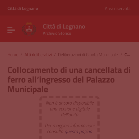
Vai ai contenuti
Vai al menu di navigazione
Città di Legnano
Area riservata
Vai al footer
Città di Legnano
Attiva / disattiva la navigazione
Archivio Storico
Home
/
Atti deliberativi
/
Deliberazioni di Giunta Municipale
/
Collocamento di una cancellata di ferro all’ingresso del Palazzo Municipale
Collocamento di una cancellata di
ferro all’ingresso del Palazzo
Municipale
Non è ancora disponibile
una versione digitale
dell'unità
Per maggiori informazioni
consulta
questa pagina