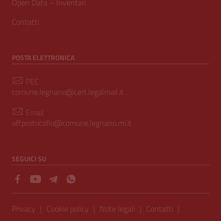
Open Data – Inventari
Contatti
POSTA ELETTRONICA
PEC
comune.legnano@cert.legalmail.it
Email
uff.protocollo@comune.legnano.mi.it
SEGUICI SU
Sezione Link Utili
Privacy
|
Cookie policy
|
Note legali
|
Contatti
|