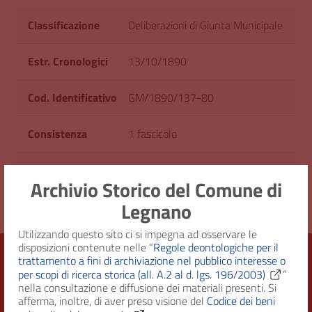
Classificazione
Deliberazioni di Giunta Municipale
Estr. Cronologici
13/10/1890
Cod. Identificativo
GM/1890/137-80
Consistenza
1 fascicolo
Originale su
GM/8 - Dal 1888 al 1893
Archivio Storico del Comune di
Legnano
Utilizzando questo sito ci si impegna ad osservare le
disposizioni contenute nelle “
Regole deontologiche per il
trattamento a fini di archiviazione nel pubblico interesse o
per scopi di ricerca storica (all. A.2 al d. lgs. 196/2003)
”
nella consultazione e diffusione dei materiali presenti. Si
Città di Legnano – Archivio Storico
afferma, inoltre, di aver preso visione del
Codice dei beni