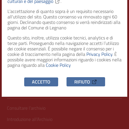
culturali e del paesaggio
.
L'accettazione di quanto sopra è un requisito necessario
RECAPITI
all'utilizzo del sito. Questo consenso va rinnovato ogni 60
giorni. Declinando questo consenso si verrà reindirizzati alla
Indirizzo
pagina del Comune di Legnano
Piazza San Magno 9
20025, Legnano (MI)
Questo sito, inoltre, utilizza cookie tecnici, analytics e di
terze parti. Proseguendo nella navigazione accetti l’utilizzo
dei cookie essenziali. È possibile negare il consenso per i
Telefono
cookie di tracciamento nella pagina della
Privacy Policy
. È
(+39) 0331471111
possibile avere maggiori informazioni riguardo i cookies nella
pagina riguardo alla
Cookie Policy
C.F. / P.IVA
00807960158
ACCETTO
RIFIUTO
INFORMAZIONI UTILI
Consultare l’archivio
Introduzione all’Archivio