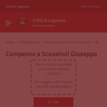
Vai ai contenuti
Vai al menu di navigazione
Città di Legnano
Area riservata
Vai al footer
Città di Legnano
Attiva / disattiva la navigazione
Archivio Storico
Home
/
Atti deliberativi
/
Deliberazioni di Giunta Municipale
/
Compenso a Scossiroli Giuseppa
Compenso a Scossiroli Giuseppa
Non è ancora disponibile
una versione digitale
dell'unità
Per maggiori informazioni
consulta
questa pagina
XML