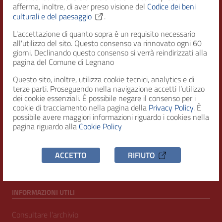
afferma, inoltre, di aver preso visione del
Codice dei beni
Città di Legnano – Archivio Storico
culturali e del paesaggio
.
L'accettazione di quanto sopra è un requisito necessario
all'utilizzo del sito. Questo consenso va rinnovato ogni 60
RECAPITI
giorni. Declinando questo consenso si verrà reindirizzati alla
pagina del Comune di Legnano
Indirizzo
Questo sito, inoltre, utilizza cookie tecnici, analytics e di
Piazza San Magno 9
terze parti. Proseguendo nella navigazione accetti l’utilizzo
20025, Legnano (MI)
dei cookie essenziali. È possibile negare il consenso per i
cookie di tracciamento nella pagina della
Privacy Policy
. È
Telefono
possibile avere maggiori informazioni riguardo i cookies nella
(+39) 0331471111
pagina riguardo alla
Cookie Policy
C.F. / P.IVA
ACCETTO
RIFIUTO
00807960158
INFORMAZIONI UTILI
Consultare l’archivio