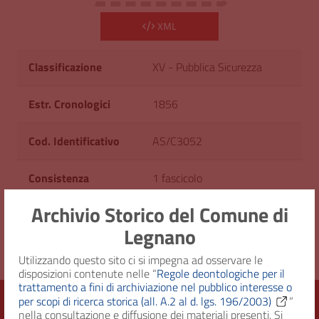
XML
Classificazione
XV - Pubblica Sicurezza
Estr. Cronologici
1856
Cod. Identificativo
AS/C3052
Consistenza
1 fascicolo
Archivio Storico del Comune di
Diritto d'accesso
Uso pubblico
Legnano
Utilizzando questo sito ci si impegna ad osservare le
disposizioni contenute nelle “
Regole deontologiche per il
trattamento a fini di archiviazione nel pubblico interesse o
per scopi di ricerca storica (all. A.2 al d. lgs. 196/2003)
”
nella consultazione e diffusione dei materiali presenti. Si