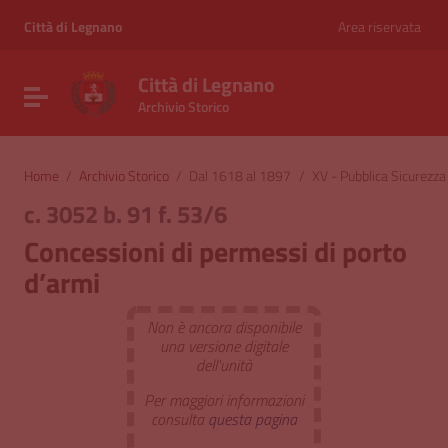
Vai ai contenuti
Vai al menu di navigazione
Città di Legnano
Area riservata
Vai al footer
Città di Legnano
Attiva / disattiva la navigazione
Archivio Storico
Home
/
Archivio Storico
/
Dal 1618 al 1897
/
XV - Pubblica Sicurezza
c. 3052 b. 91 f. 53/6
Concessioni di permessi di porto
d’armi
Non è ancora disponibile
una versione digitale
dell'unità
Per maggiori informazioni
consulta
questa pagina