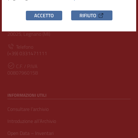
RECAPITI
ACCETTO
RIFIUTO
Indirizzo
Piazza San Magno 9
20025, Legnano (MI)
Telefono
(+39) 0331471111
C.F. / P.IVA
00807960158
INFORMAZIONI UTILI
Consultare l’archivio
Introduzione all’Archivio
Open Data – Inventari