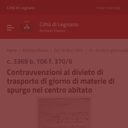
Vai ai contenuti
Vai al menu di navigazione
Città di Legnano
Area riservata
Vai al footer
Città di Legnano
Attiva / disattiva la navigazione
Archivio Storico
Home
/
Archivio Storico
/
Dal 1618 al 1897
/
IV - Sanità e igiene pubb
c. 3369 b. 106 f. 370/6
Contravvenzioni al divieto di
trasporto di giorno di materie di
spurgo nel centro abitato