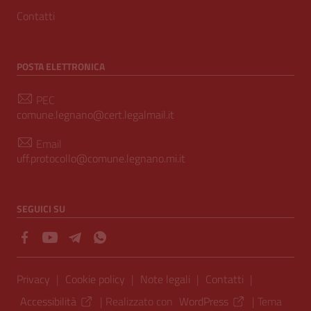
Contatti
POSTA ELETTRONICA
PEC
comune.legnano@cert.legalmail.it
Email
uff.protocollo@comune.legnano.mi.it
SEGUICI SU
Sezione Link Utili
Privacy
|
Cookie policy
|
Note legali
|
Contatti
|
Accessibilità
| Realizzato con
WordPress
|
Tema