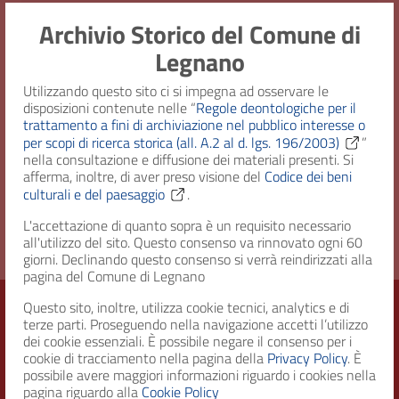
Identificativo
Archivio Storico del Comune di
Legnano
Note
Descrizione precedente: "Carteggio
dell'archivista
relativo a contravvenzioni alle norme
per la tutela dell'igiene pubblica".
Utilizzando questo sito ci si impegna ad osservare le
disposizioni contenute nelle “
Regole deontologiche per il
trattamento a fini di archiviazione nel pubblico interesse o
Consistenza
1 fascicolo
per scopi di ricerca storica (all. A.2 al d. lgs. 196/2003)
”
nella consultazione e diffusione dei materiali presenti. Si
afferma, inoltre, di aver preso visione del
Codice dei beni
Diritto
Uso pubblico
culturali e del paesaggio
.
d'accesso
L'accettazione di quanto sopra è un requisito necessario
all'utilizzo del sito. Questo consenso va rinnovato ogni 60
giorni. Declinando questo consenso si verrà reindirizzati alla
pagina del Comune di Legnano
Questo sito, inoltre, utilizza cookie tecnici, analytics e di
terze parti. Proseguendo nella navigazione accetti l’utilizzo
dei cookie essenziali. È possibile negare il consenso per i
Città di Legnano – Archivio Storico
cookie di tracciamento nella pagina della
Privacy Policy
. È
possibile avere maggiori informazioni riguardo i cookies nella
pagina riguardo alla
Cookie Policy