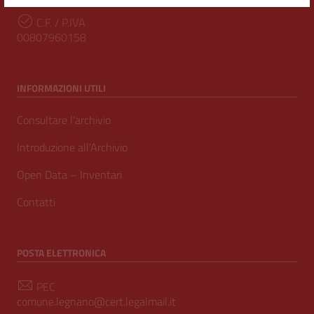
C.F. / P.IVA
00807960158
INFORMAZIONI UTILI
Consultare l’archivio
Introduzione all’Archivio
Open Data – Inventari
Contatti
POSTA ELETTRONICA
PEC
comune.legnano@cert.legalmail.it