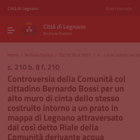
Vai ai contenuti
Vai al menu di navigazione
Città di Legnano
Area riservata
Vai al footer
Città di Legnano
Attiva / disattiva la navigazione
Archivio Storico
Home
/
Archivio Storico
/
Dal 1618 al 1897
/
X - Lavori pubblici ed edi
c. 210 b. 8 f. 210
Controversia della Comunità col
cittadino Bernardo Bossi per un
alto muro di cinta dello stesso
costruito intorno a un prato in
mappa di Legnano attraversato
dal così detto Riale della
Comunità derivante acqua