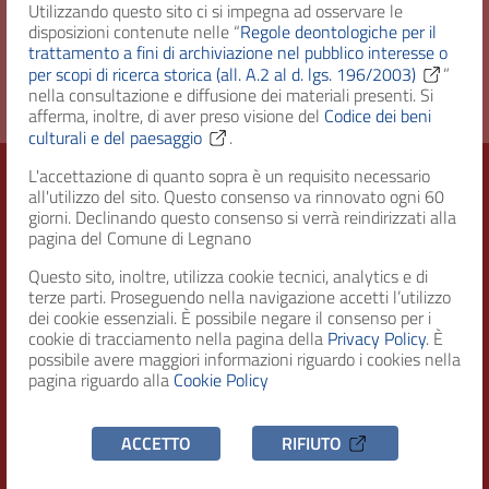
Utilizzando questo sito ci si impegna ad osservare le
disposizioni contenute nelle “
Regole deontologiche per il
Diritto d'accesso
Uso pubblico
trattamento a fini di archiviazione nel pubblico interesse o
per scopi di ricerca storica (all. A.2 al d. lgs. 196/2003)
”
nella consultazione e diffusione dei materiali presenti. Si
afferma, inoltre, di aver preso visione del
Codice dei beni
culturali e del paesaggio
.
L'accettazione di quanto sopra è un requisito necessario
all'utilizzo del sito. Questo consenso va rinnovato ogni 60
giorni. Declinando questo consenso si verrà reindirizzati alla
Città di Legnano – Archivio Storico
pagina del Comune di Legnano
Questo sito, inoltre, utilizza cookie tecnici, analytics e di
terze parti. Proseguendo nella navigazione accetti l’utilizzo
RECAPITI
dei cookie essenziali. È possibile negare il consenso per i
cookie di tracciamento nella pagina della
Privacy Policy
. È
possibile avere maggiori informazioni riguardo i cookies nella
Indirizzo
pagina riguardo alla
Cookie Policy
Piazza San Magno 9
20025, Legnano (MI)
ACCETTO
RIFIUTO
Telefono
(+39) 0331471111