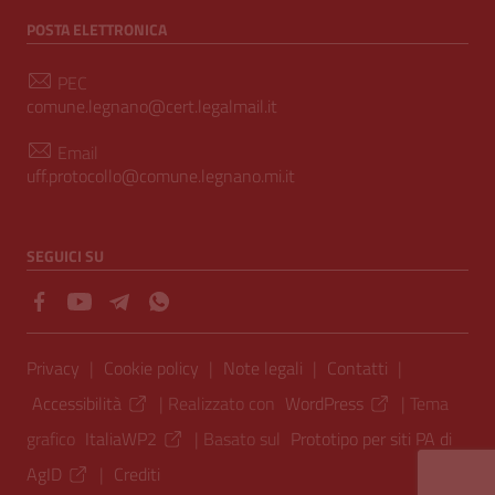
POSTA ELETTRONICA
PEC
comune.legnano@cert.legalmail.it
Email
uff.protocollo@comune.legnano.mi.it
SEGUICI SU
Sezione Link Utili
Privacy
|
Cookie policy
|
Note legali
|
Contatti
|
Accessibilità
| Realizzato con
WordPress
|
Tema
grafico
ItaliaWP2
| Basato sul
Prototipo per siti PA di
AgID
|
Crediti