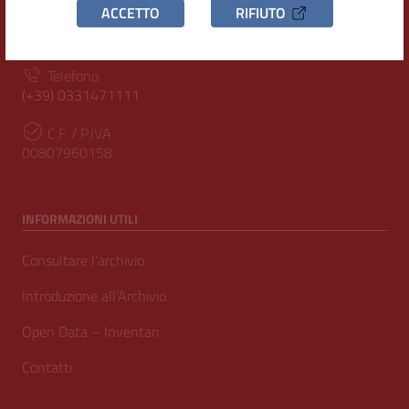
Indirizzo
ACCETTO
RIFIUTO
Piazza San Magno 9
20025, Legnano (MI)
Telefono
(+39) 0331471111
C.F. / P.IVA
00807960158
INFORMAZIONI UTILI
Consultare l’archivio
Introduzione all’Archivio
Open Data – Inventari
Contatti