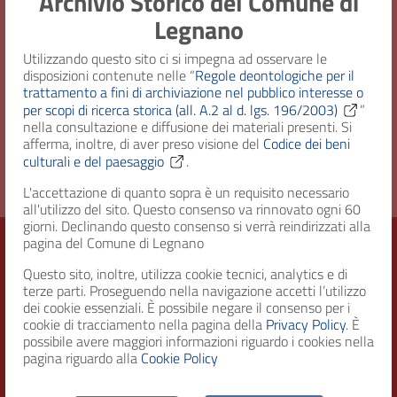
Archivio Storico del Comune di
Legnano
Consistenza
1 fascicolo
Utilizzando questo sito ci si impegna ad osservare le
Diritto d'accesso
Uso pubblico
disposizioni contenute nelle “
Regole deontologiche per il
trattamento a fini di archiviazione nel pubblico interesse o
per scopi di ricerca storica (all. A.2 al d. lgs. 196/2003)
”
Completezza della
Completa
nella consultazione e diffusione dei materiali presenti. Si
digitalizzazione
afferma, inoltre, di aver preso visione del
Codice dei beni
culturali e del paesaggio
.
L'accettazione di quanto sopra è un requisito necessario
all'utilizzo del sito. Questo consenso va rinnovato ogni 60
giorni. Declinando questo consenso si verrà reindirizzati alla
pagina del Comune di Legnano
Questo sito, inoltre, utilizza cookie tecnici, analytics e di
Città di Legnano – Archivio Storico
terze parti. Proseguendo nella navigazione accetti l’utilizzo
dei cookie essenziali. È possibile negare il consenso per i
cookie di tracciamento nella pagina della
Privacy Policy
. È
possibile avere maggiori informazioni riguardo i cookies nella
RECAPITI
pagina riguardo alla
Cookie Policy