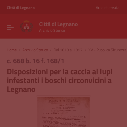
Vai ai contenuti
Vai al menu di navigazione
Città di Legnano
Area riservata
Vai al footer
Città di Legnano
Attiva / disattiva la navigazione
Archivio Storico
Home
/
Archivio Storico
/
Dal 1618 al 1897
/
XV - Pubblica Sicurezza
c. 668 b. 16 f. 168/1
Disposizioni per la caccia ai lupi
infestanti i boschi circonvicini a
Legnano