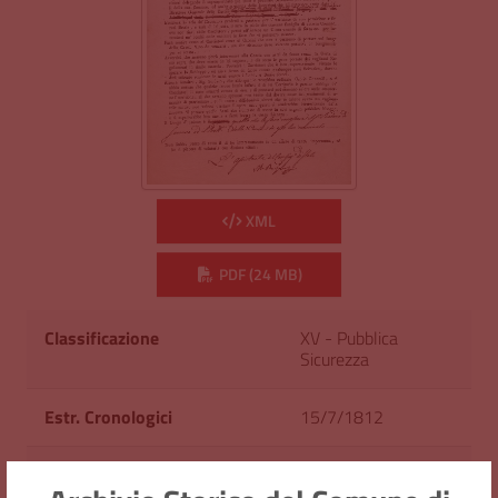
XML
PDF (24 MB)
Classificazione
XV - Pubblica
Sicurezza
Estr. Cronologici
15/7/1812
Cod. Identificativo
AS/C668