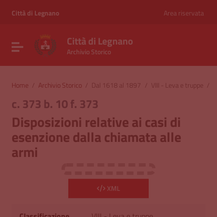
Vai ai contenuti
Vai al menu di navigazione
Città di Legnano
Area riservata
Vai al footer
Città di Legnano
Attiva / disattiva la navigazione
Archivio Storico
Home
/
Archivio Storico
/
Dal 1618 al 1897
/
VIII - Leva e truppe
/
D
c. 373 b. 10 f. 373
Disposizioni relative ai casi di
esenzione dalla chiamata alle
armi
XML
Classificazione
VIII - Leva e truppe