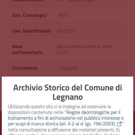
Estr. Cronologici
1807
Cod. Identificativo
AS/C373
Note
Documento inserito in unità
sull'inventario
C371.
Consistenza
1 fascicolo
Diritto d'accesso
Uso pubblico
Archivio Storico del Comune di
Legnano
Utilizzando questo sito ci si impegna ad osservare le
disposizioni contenute nelle “
Regole deontologiche per il
trattamento a fini di archiviazione nel pubblico interesse o
per scopi di ricerca storica (all. A.2 al d. lgs. 196/2003)
”
nella consultazione e diffusione dei materiali presenti. Si