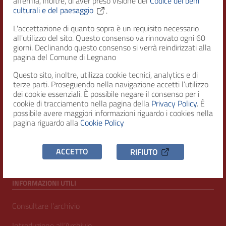
Città di Legnano – Archivio Storico
afferma, inoltre, di aver preso visione del
Codice dei beni
culturali e del paesaggio
.
L'accettazione di quanto sopra è un requisito necessario
all'utilizzo del sito. Questo consenso va rinnovato ogni 60
RECAPITI
giorni. Declinando questo consenso si verrà reindirizzati alla
pagina del Comune di Legnano
Indirizzo
Piazza San Magno 9
Questo sito, inoltre, utilizza cookie tecnici, analytics e di
20025, Legnano (MI)
terze parti. Proseguendo nella navigazione accetti l’utilizzo
dei cookie essenziali. È possibile negare il consenso per i
cookie di tracciamento nella pagina della
Privacy Policy
. È
Telefono
possibile avere maggiori informazioni riguardo i cookies nella
(+39) 0331471111
pagina riguardo alla
Cookie Policy
C.F. / P.IVA
00807960158
ACCETTO
RIFIUTO
INFORMAZIONI UTILI
Consultare l’archivio
Introduzione all’Archivio