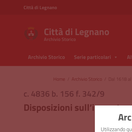
Vai ai contenuti
Città di Legnano
Vai al menu di navigazione
Vai al footer
Città di Legnano
Archivio Storico
Archivio Storico
Serie particolari
Al
Home
/
Archivio Storico
/
Dal 1618 a
c. 4836 b. 156 f. 342/9
Disposizioni sull’imposta su
Arc
Classi
Utilizzando qu