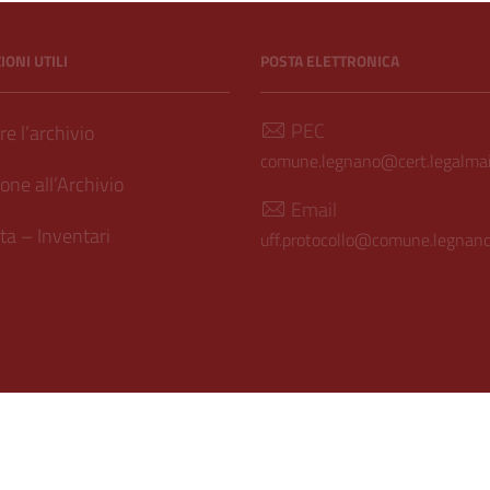
ONI UTILI
POSTA ELETTRONICA
PEC
e l’archivio
comune.legnano@cert.legalmail
one all’Archivio
Email
a – Inventari
uff.protocollo@comune.legnano.
ilità
| Realizzato con
WordPress
|
Tema grafico
ItaliaWP2