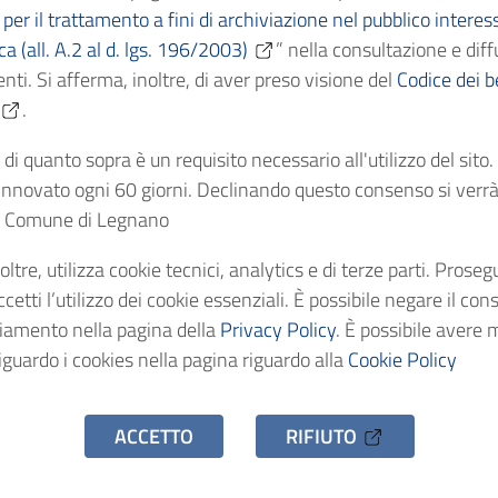
per il trattamento a fini di archiviazione nel pubblico interes
ica (all. A.2 al d. lgs. 196/2003)
” nella consultazione e diff
Cronologici
nti. Si afferma, inoltre, di aver preso visione del
Codice dei be
.
dentificativo
di quanto sopra è un requisito necessario all'utilizzo del sito
nnovato ogni 60 giorni. Declinando questo consenso si verrà 
stenza
el Comune di Legnano
oltre, utilizza cookie tecnici, analytics e di terze parti. Prose
o d'accesso
etti l’utilizzo dei cookie essenziali. È possibile negare il con
ciamento nella pagina della
Privacy Policy
. È possibile avere 
iguardo i cookies nella pagina riguardo alla
Cookie Policy
ACCETTO
RIFIUTO
hivio Storico