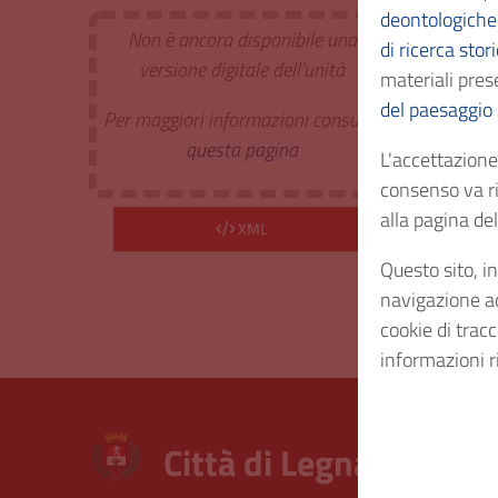
deontologiche 
Non è ancora disponibile una
di ricerca stor
Estr. 
versione digitale dell'unità
materiali prese
del paesaggio
Per maggiori informazioni consulta
Cod. I
questa pagina
L'accettazione 
consenso va ri
Consi
alla pagina d
XML
Questo sito, in
Diritt
navigazione acc
cookie di trac
informazioni r
Città di Legnano – Arc