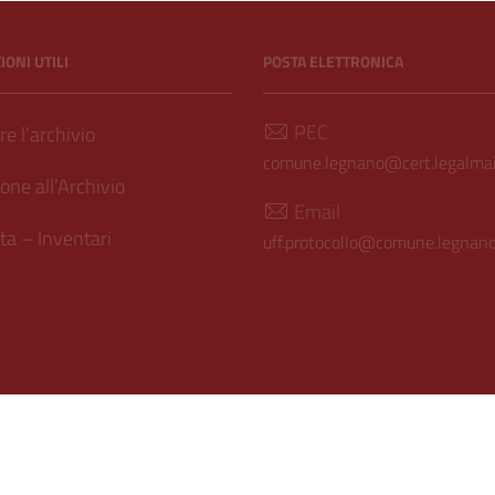
ONI UTILI
POSTA ELETTRONICA
PEC
e l’archivio
comune.legnano@cert.legalmail
one all’Archivio
Email
a – Inventari
uff.protocollo@comune.legnano.
ilità
| Realizzato con
WordPress
|
Tema grafico
ItaliaWP2