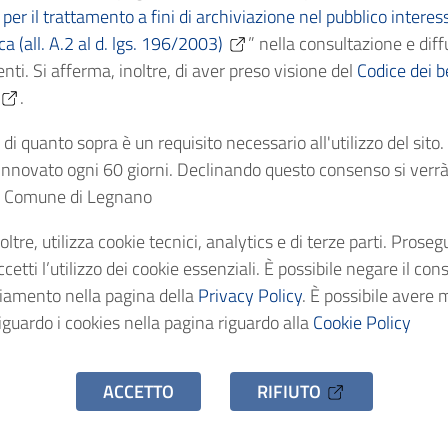
per il trattamento a fini di archiviazione nel pubblico interes
ica (all. A.2 al d. lgs. 196/2003)
” nella consultazione e diff
Cronologici
1861
nti. Si afferma, inoltre, di aver preso visione del
Codice dei be
.
dentificativo
AS/C3370
di quanto sopra è un requisito necessario all'utilizzo del sito
nnovato ogni 60 giorni. Declinando questo consenso si verrà 
stenza
1 fascicolo
el Comune di Legnano
oltre, utilizza cookie tecnici, analytics e di terze parti. Prose
o d'accesso
Uso pubblico
etti l’utilizzo dei cookie essenziali. È possibile negare il con
ciamento nella pagina della
Privacy Policy
. È possibile avere 
iguardo i cookies nella pagina riguardo alla
Cookie Policy
ACCETTO
RIFIUTO
hivio Storico