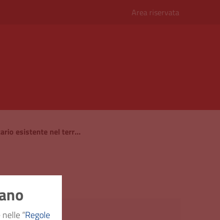
Area riservata
Elenco del personale sanitario esistente nel territorio del Comune
 Comune
nano
e pubblica
 nelle “
Regole