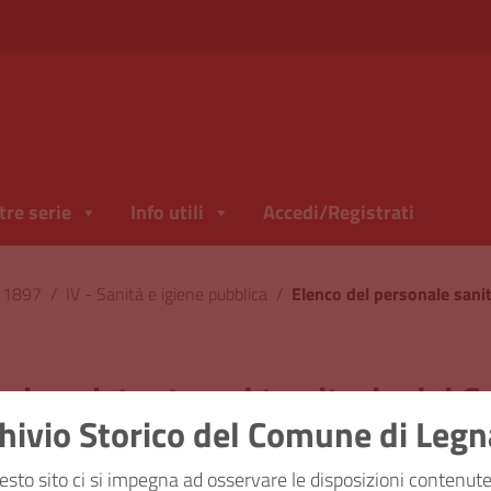
tre serie
Info utili
Accedi/Registrati
l 1897
/
IV - Sanità e igiene pubblica
/
ario esistente nel territorio del
hivio Storico del Comune di Leg
ficazione
IV - Sanità e igien
esto sito ci si impegna ad osservare le disposizioni contenute