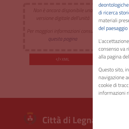
deontologiche 
Non è ancora disponibile una
di ricerca stor
Estr. 
versione digitale dell'unità
materiali prese
del paesaggio
Per maggiori informazioni consulta
Cod. I
questa pagina
L'accettazione 
consenso va ri
Consi
alla pagina d
XML
Questo sito, in
Diritt
navigazione acc
cookie di trac
informazioni r
Città di Legnano – Arc