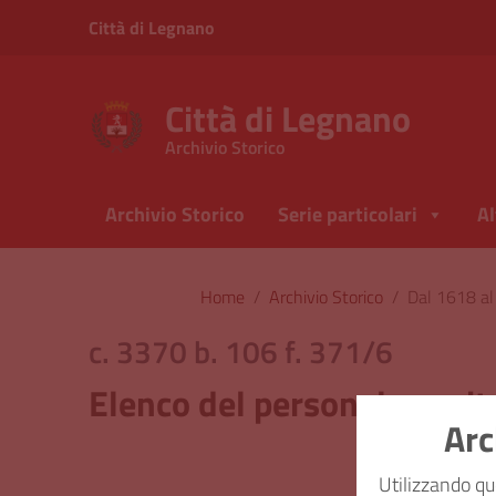
Vai ai contenuti
Città di Legnano
Vai al menu di navigazione
Vai al footer
Città di Legnano
Archivio Storico
Archivio Storico
Serie particolari
Al
Home
/
Archivio Storico
/
Dal 1618 a
c. 3370 b. 106 f. 371/6
Elenco del personale sanit
Arc
Classi
Utilizzando qu