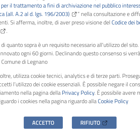
per il trattamento a fini di archiviazione nel pubblico interes
ica (all. A.2 al d. lgs. 196/2003)
” nella consultazione e diff
Cronologici
1897
nti. Si afferma, inoltre, di aver preso visione del
Codice dei be
.
dentificativo
AS/C9193
di quanto sopra è un requisito necessario all'utilizzo del sito
nnovato ogni 60 giorni. Declinando questo consenso si verrà 
stenza
1 fascicolo
el Comune di Legnano
oltre, utilizza cookie tecnici, analytics e di terze parti. Prose
o d'accesso
Uso pubblico
etti l’utilizzo dei cookie essenziali. È possibile negare il con
ciamento nella pagina della
Privacy Policy
. È possibile avere 
iguardo i cookies nella pagina riguardo alla
Cookie Policy
ACCETTO
RIFIUTO
hivio Storico