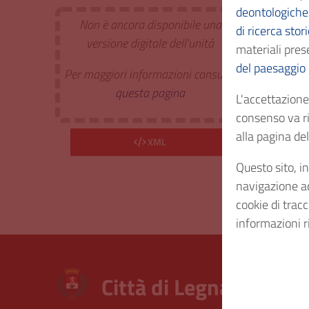
deontologiche 
Non è ancora disponibile una
di ricerca stor
Estr. 
versione digitale dell'unità
materiali prese
del paesaggio
Per maggiori informazioni consulta
Cod. I
questa pagina
L'accettazione 
consenso va ri
Consi
alla pagina d
XML
Questo sito, in
Diritt
navigazione acc
cookie di trac
informazioni r
Città di Legnano – Arc