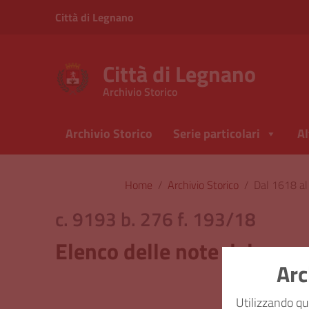
Vai ai contenuti
Città di Legnano
Vai al menu di navigazione
Vai al footer
Città di Legnano
Archivio Storico
Archivio Storico
Serie particolari
Al
Home
/
Archivio Storico
/
Dal 1618 a
c. 9193 b. 276 f. 193/18
Elenco delle note del pane
Arc
Classi
Utilizzando qu