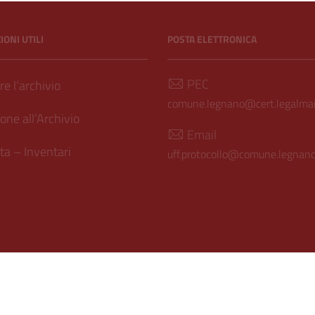
ONI UTILI
POSTA ELETTRONICA
PEC
e l’archivio
comune.legnano@cert.legalmail
one all’Archivio
Email
a – Inventari
uff.protocollo@comune.legnano.
ilità
| Realizzato con
WordPress
|
Tema grafico
ItaliaWP2