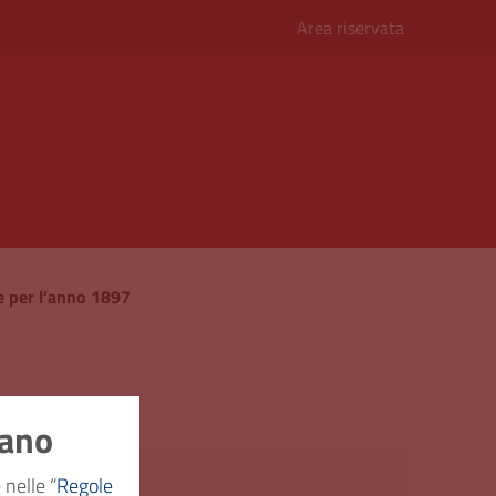
Area riservata
e per l’anno 1897
nano
commercio
 nelle “
Regole