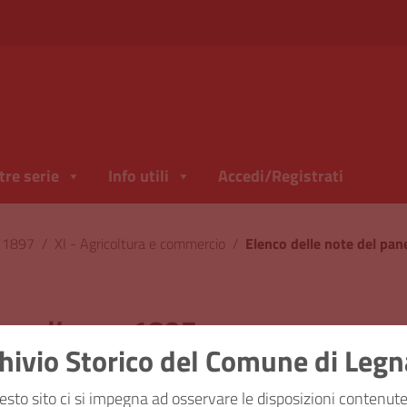
tre serie
Info utili
Accedi/Registrati
l 1897
/
XI - Agricoltura e commercio
/
Elenco delle note del pan
 per l’anno 1897
hivio Storico del Comune di Leg
ficazione
XI - Agricoltura e 
esto sito ci si impegna ad osservare le disposizioni contenute