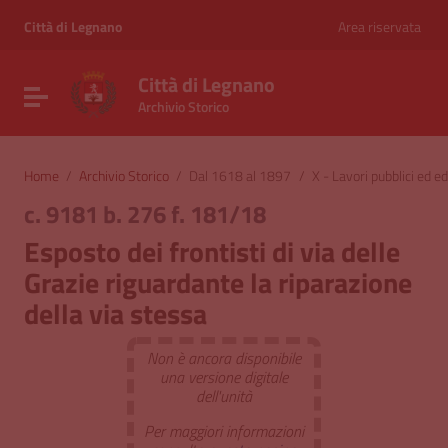
Vai ai contenuti
Vai al menu di navigazione
Città di Legnano
Area riservata
Vai al footer
Città di Legnano
Attiva / disattiva la navigazione
Archivio Storico
Home
/
Archivio Storico
/
Dal 1618 al 1897
/
X - Lavori pubblici ed edi
c. 9181 b. 276 f. 181/18
Esposto dei frontisti di via delle
Grazie riguardante la riparazione
della via stessa
Non è ancora disponibile
una versione digitale
dell'unità
Per maggiori informazioni