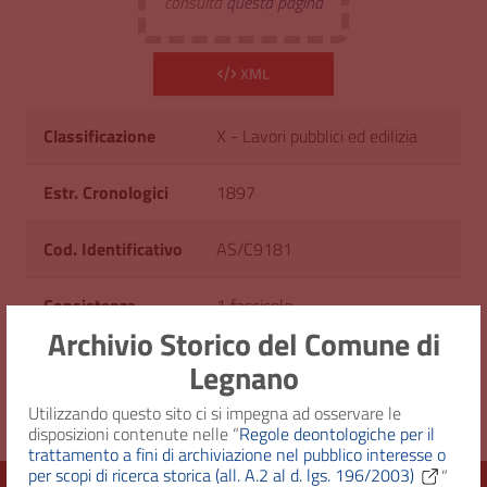
consulta
questa pagina
XML
Classificazione
X - Lavori pubblici ed edilizia
Estr. Cronologici
1897
Cod. Identificativo
AS/C9181
Consistenza
1 fascicolo
Archivio Storico del Comune di
Diritto d'accesso
Uso pubblico
Legnano
Utilizzando questo sito ci si impegna ad osservare le
disposizioni contenute nelle “
Regole deontologiche per il
trattamento a fini di archiviazione nel pubblico interesse o
per scopi di ricerca storica (all. A.2 al d. lgs. 196/2003)
”