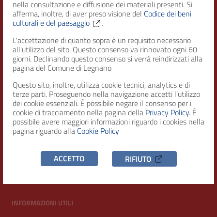
nella consultazione e diffusione dei materiali presenti. Si
afferma, inoltre, di aver preso visione del
Codice dei beni
culturali e del paesaggio
.
Città di Legnano – Archivio Storico
L'accettazione di quanto sopra è un requisito necessario
all'utilizzo del sito. Questo consenso va rinnovato ogni 60
giorni. Declinando questo consenso si verrà reindirizzati alla
RECAPITI
pagina del Comune di Legnano
Questo sito, inoltre, utilizza cookie tecnici, analytics e di
Indirizzo
terze parti. Proseguendo nella navigazione accetti l’utilizzo
Piazza San Magno 9
dei cookie essenziali. È possibile negare il consenso per i
20025, Legnano (MI)
cookie di tracciamento nella pagina della
Privacy Policy
. È
possibile avere maggiori informazioni riguardo i cookies nella
Telefono
pagina riguardo alla
Cookie Policy
(+39) 0331471111
C.F. / P.IVA
ACCETTO
RIFIUTO
00807960158
INFORMAZIONI UTILI