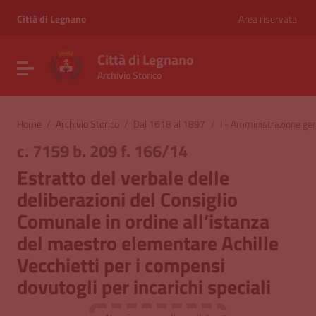
Vai ai contenuti
Vai al menu di navigazione
Città di Legnano
Area riservata
Vai al footer
Città di Legnano
Attiva / disattiva la navigazione
Archivio Storico
Home
/
Archivio Storico
/
Dal 1618 al 1897
/
I - Amministrazione ge
c. 7159 b. 209 f. 166/14
Estratto del verbale delle
deliberazioni del Consiglio
Comunale in ordine all’istanza
del maestro elementare Achille
Vecchietti per i compensi
dovutogli per incarichi speciali