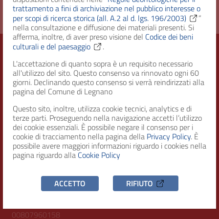
trattamento a fini di archiviazione nel pubblico interesse o
per scopi di ricerca storica (all. A.2 al d. lgs. 196/2003)
”
nella consultazione e diffusione dei materiali presenti. Si
afferma, inoltre, di aver preso visione del
Codice dei beni
culturali e del paesaggio
.
L'accettazione di quanto sopra è un requisito necessario
Città di Legnano – Archivio Storico
all'utilizzo del sito. Questo consenso va rinnovato ogni 60
giorni. Declinando questo consenso si verrà reindirizzati alla
pagina del Comune di Legnano
Questo sito, inoltre, utilizza cookie tecnici, analytics e di
RECAPITI
terze parti. Proseguendo nella navigazione accetti l’utilizzo
dei cookie essenziali. È possibile negare il consenso per i
Indirizzo
cookie di tracciamento nella pagina della
Privacy Policy
. È
Piazza San Magno 9
possibile avere maggiori informazioni riguardo i cookies nella
20025, Legnano (MI)
pagina riguardo alla
Cookie Policy
Telefono
ACCETTO
RIFIUTO
(+39) 0331471111
C.F. / P.IVA
00807960158