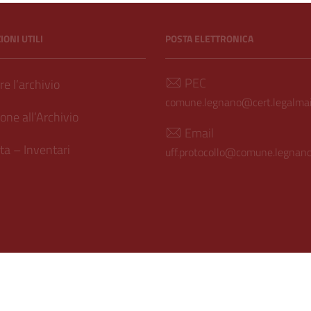
ONI UTILI
POSTA ELETTRONICA
PEC
e l’archivio
comune.legnano@cert.legalmail
one all’Archivio
Email
a – Inventari
uff.protocollo@comune.legnano.
ilità
| Realizzato con
WordPress
|
Tema grafico
ItaliaWP2