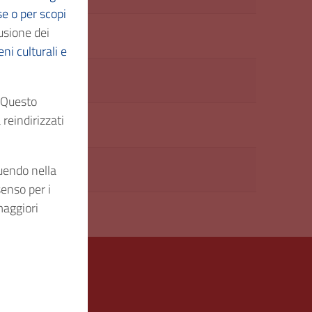
se o per scopi
usione dei
ni culturali e
. Questo
reindirizzati
guendo nella
senso per i
maggiori