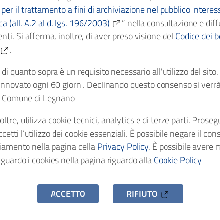
per il trattamento a fini di archiviazione nel pubblico interes
ica (all. A.2 al d. lgs. 196/2003)
” nella consultazione e diff
Cronologici
1868
nti. Si afferma, inoltre, di aver preso visione del
Codice dei be
.
dentificativo
AS/C4080
di quanto sopra è un requisito necessario all'utilizzo del sito
nnovato ogni 60 giorni. Declinando questo consenso si verrà 
stenza
1 fascicolo
el Comune di Legnano
o d'accesso
Uso pubblico
oltre, utilizza cookie tecnici, analytics e di terze parti. Prose
etti l’utilizzo dei cookie essenziali. È possibile negare il con
ciamento nella pagina della
Privacy Policy
. È possibile avere 
iguardo i cookies nella pagina riguardo alla
Cookie Policy
ACCETTO
RIFIUTO
hivio Storico