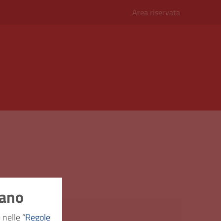
Area riservata
nano
Sicurezza
 nelle “
Regole