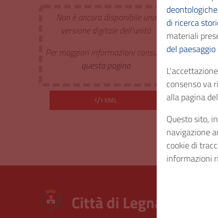
deontologiche 
Non è ancora disponibile una
di ricerca stor
Estr. 
versione digitale dell'unità
materiali prese
del paesaggio
Per maggiori informazioni consulta
Cod. I
questa pagina
L'accettazione 
consenso va ri
Consi
alla pagina d
XML
Diritt
Questo sito, in
navigazione acc
cookie di trac
informazioni r
Città di Legnano – Arc