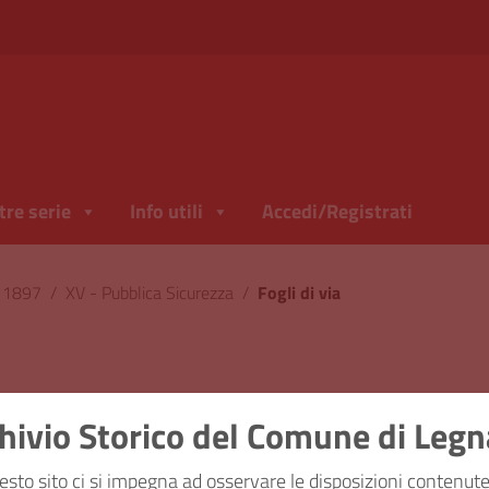
tre serie
Info utili
Accedi/Registrati
l 1897
/
XV - Pubblica Sicurezza
/
Fogli di via
hivio Storico del Comune di Leg
ficazione
XV - Pubblica 
esto sito ci si impegna ad osservare le disposizioni contenute