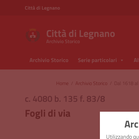
Vai ai contenuti
Città di Legnano
Vai al menu di navigazione
Vai al footer
Città di Legnano
Archivio Storico
Archivio Storico
Serie particolari
Al
Home
/
Archivio Storico
/
Dal 1618 a
c. 4080 b. 135 f. 83/8
Fogli di via
Arc
Classi
Utilizzando qu