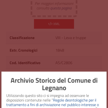
Per maggiori informazioni
consulta
questa pagina
XML
Classificazione
VIII - Leva e truppe
Estr. Cronologici
1848
Cod. Identificativo
AS/C2806
Consistenza
1 fascicolo
Archivio Storico del Comune di
Legnano
Diritto d'accesso
Uso pubblico
Utilizzando questo sito ci si impegna ad osservare le
disposizioni contenute nelle “
Regole deontologiche per il
trattamento a fini di archiviazione nel pubblico interesse o