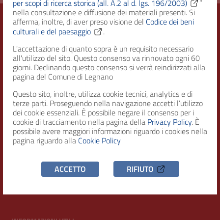
per scopi di ricerca storica (all. A.2 al d. lgs. 196/2003)
”
nella consultazione e diffusione dei materiali presenti. Si
afferma, inoltre, di aver preso visione del
Codice dei beni
culturali e del paesaggio
.
Città di Legnano – Archivio Storico
L'accettazione di quanto sopra è un requisito necessario
all'utilizzo del sito. Questo consenso va rinnovato ogni 60
giorni. Declinando questo consenso si verrà reindirizzati alla
pagina del Comune di Legnano
RECAPITI
Questo sito, inoltre, utilizza cookie tecnici, analytics e di
terze parti. Proseguendo nella navigazione accetti l’utilizzo
Indirizzo
dei cookie essenziali. È possibile negare il consenso per i
Piazza San Magno 9
cookie di tracciamento nella pagina della
Privacy Policy
. È
20025, Legnano (MI)
possibile avere maggiori informazioni riguardo i cookies nella
pagina riguardo alla
Cookie Policy
Telefono
(+39) 0331471111
ACCETTO
RIFIUTO
C.F. / P.IVA
00807960158