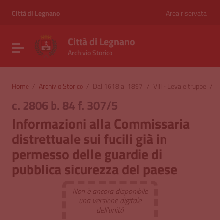
Vai ai contenuti
Vai al menu di navigazione
Città di Legnano
Area riservata
Vai al footer
Città di Legnano
Attiva / disattiva la navigazione
Archivio Storico
Home
/
Archivio Storico
/
Dal 1618 al 1897
/
VIII - Leva e truppe
/
I
c. 2806 b. 84 f. 307/5
Informazioni alla Commissaria
distrettuale sui fucili già in
permesso delle guardie di
pubblica sicurezza del paese
Non è ancora disponibile
una versione digitale
dell'unità