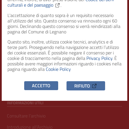
culturali e del paesaggio
.
L'accettazione di quanto sopra è un requisito necessario
RECAPITI
all'utilizzo del sito. Questo consenso va rinnovato ogni 60
giorni. Declinando questo consenso si verrà reindirizzati alla
pagina del Comune di Legnano
Indirizzo
Piazza San Magno 9
Questo sito, inoltre, utilizza cookie tecnici, analytics e di
20025, Legnano (MI)
terze parti. Proseguendo nella navigazione accetti l’utilizzo
dei cookie essenziali. È possibile negare il consenso per i
Telefono
cookie di tracciamento nella pagina della
Privacy Policy
. È
possibile avere maggiori informazioni riguardo i cookies nella
(+39) 0331471111
pagina riguardo alla
Cookie Policy
C.F. / P.IVA
00807960158
ACCETTO
RIFIUTO
INFORMAZIONI UTILI
Consultare l’archivio
Introduzione all’Archivio