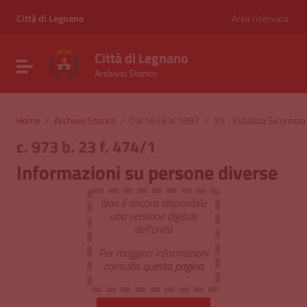
Vai ai contenuti
Vai al menu di navigazione
Città di Legnano
Area riservata
Vai al footer
Città di Legnano
Attiva / disattiva la navigazione
Archivio Storico
Home
/
Archivio Storico
/
Dal 1618 al 1897
/
XV - Pubblica Sicurezza
c. 973 b. 23 f. 474/1
Informazioni su persone diverse
Non è ancora disponibile
una versione digitale
dell'unità
Per maggiori informazioni
consulta
questa pagina