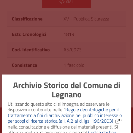
XML
Classificazione
XV - Pubblica Sicurezza
Estr. Cronologici
1819
Cod. Identificativo
AS/C973
Consistenza
1 fascicolo
Diritto d'accesso
Uso pubblico
Archivio Storico del Comune di
Legnano
Utilizzando questo sito ci si impegna ad osservare le
disposizioni contenute nelle “
Regole deontologiche per il
trattamento a fini di archiviazione nel pubblico interesse o
per scopi di ricerca storica (all. A.2 al d. lgs. 196/2003)
”
nella consultazione e diffusione dei materiali presenti. Si
Città di Legnano – Archivio Storico
afferma, inoltre, di aver preso visione del
Codice dei beni