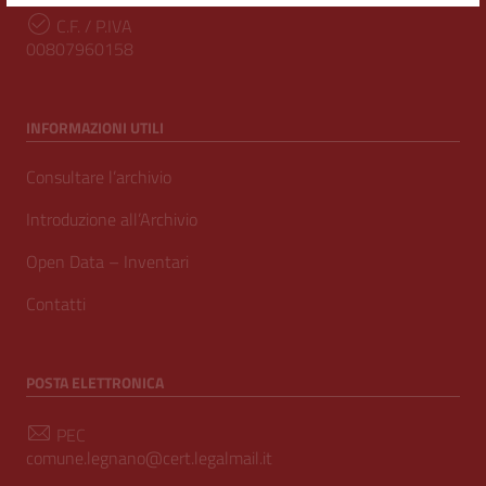
C.F. / P.IVA
00807960158
INFORMAZIONI UTILI
Consultare l’archivio
Introduzione all’Archivio
Open Data – Inventari
Contatti
POSTA ELETTRONICA
PEC
comune.legnano@cert.legalmail.it