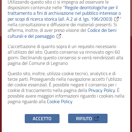
Utilizzando questo sito ci si impegna ad osservare le
disposizioni contenute nelle “
Regole deontologiche per il
Diritto d'accesso
Uso pubblico
trattamento a fini di archiviazione nel pubblico interesse o
per scopi di ricerca storica (all. A.2 al d. lgs. 196/2003)
”
nella consultazione e diffusione dei materiali presenti. Si
afferma, inoltre, di aver preso visione del
Codice dei beni
culturali e del paesaggio
.
L'accettazione di quanto sopra è un requisito necessario
all'utilizzo del sito. Questo consenso va rinnovato ogni 60
giorni. Declinando questo consenso si verrà reindirizzati alla
Città di Legnano – Archivio Storico
pagina del Comune di Legnano
Questo sito, inoltre, utilizza cookie tecnici, analytics e di
terze parti. Proseguendo nella navigazione accetti l’utilizzo
RECAPITI
dei cookie essenziali. È possibile negare il consenso per i
cookie di tracciamento nella pagina della
Privacy Policy
. È
possibile avere maggiori informazioni riguardo i cookies nella
Indirizzo
pagina riguardo alla
Cookie Policy
Piazza San Magno 9
20025, Legnano (MI)
ACCETTO
RIFIUTO
Telefono
(+39) 0331471111