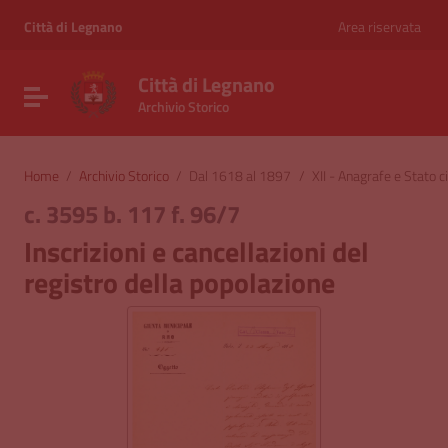
Vai ai contenuti
Vai al menu di navigazione
Città di Legnano
Area riservata
Vai al footer
Città di Legnano
Attiva / disattiva la navigazione
Archivio Storico
Home
/
Archivio Storico
/
Dal 1618 al 1897
/
XII - Anagrafe e Stato ci
c. 3595 b. 117 f. 96/7
Inscrizioni e cancellazioni del
registro della popolazione