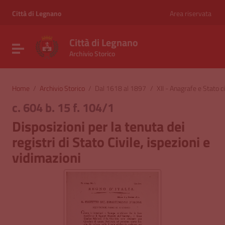
Vai ai contenuti
Vai al menu di navigazione
Città di Legnano
Area riservata
Vai al footer
Città di Legnano
Attiva / disattiva la navigazione
Archivio Storico
Home
/
Archivio Storico
/
Dal 1618 al 1897
/
XII - Anagrafe e Stato ci
c. 604 b. 15 f. 104/1
Disposizioni per la tenuta dei
registri di Stato Civile, ispezioni e
vidimazioni