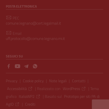
POSTA ELETTRONICA
PEC
comune.legnano@cert.legalmail.it
Email
uff.protocollo@comune.legnano.mi.it
SEGUICI SU
Sezione Link Utili
Privacy
|
Cookie policy
|
Note legali
|
Contatti
|
Accessibilità
| Realizzato con
WordPress
|
Tema
grafico
ItaliaWP2
| Basato sul
Prototipo per siti PA di
AgID
|
Crediti