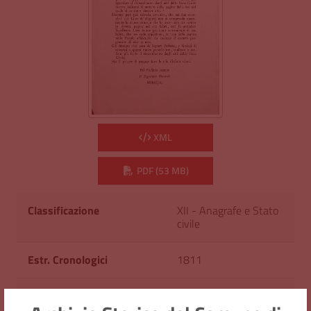
XML
PDF (53 MB)
Classificazione
XII - Anagrafe e Stato
civile
Estr. Cronologici
1811
Cod. Identificativo
AS/C604