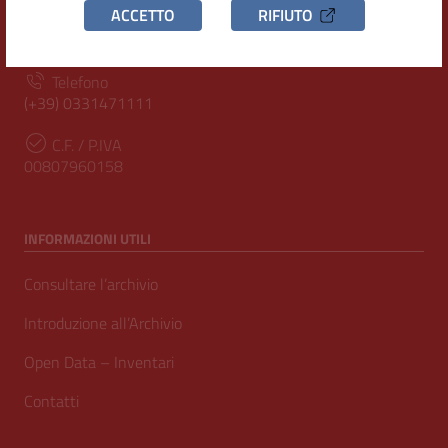
ACCETTO
RIFIUTO
Piazza San Magno 9
20025, Legnano (MI)
Telefono
(+39) 0331471111
C.F. / P.IVA
00807960158
INFORMAZIONI UTILI
Consultare l’archivio
Introduzione all’Archivio
Open Data – Inventari
Contatti