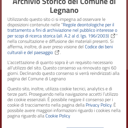
Archivio Storico del Comune di
Legnano
Consistenza
1 fascicolo
Utilizzando questo sito ci si impegna ad osservare le
Diritto d'accesso
Uso pubblico
disposizioni contenute nelle “
Regole deontologiche per il
trattamento a fini di archiviazione nel pubblico interesse o
per scopi di ricerca storica (all. A.2 al d. lgs. 196/2003)
”
Completezza della
Completa
nella consultazione e diffusione dei materiali presenti. Si
digitalizzazione
afferma, inoltre, di aver preso visione del
Codice dei beni
culturali e del paesaggio
.
L'accettazione di quanto sopra è un requisito necessario
all'utilizzo del sito. Questo consenso va rinnovato ogni 60
giorni. Declinando questo consenso si verrà reindirizzati alla
pagina del Comune di Legnano
Questo sito, inoltre, utilizza cookie tecnici, analytics e di
Città di Legnano – Archivio Storico
terze parti. Proseguendo nella navigazione accetti l’utilizzo
dei cookie essenziali. È possibile negare il consenso per i
cookie di tracciamento nella pagina della
Privacy Policy
. È
possibile avere maggiori informazioni riguardo i cookies nella
RECAPITI
pagina riguardo alla
Cookie Policy
Indirizzo