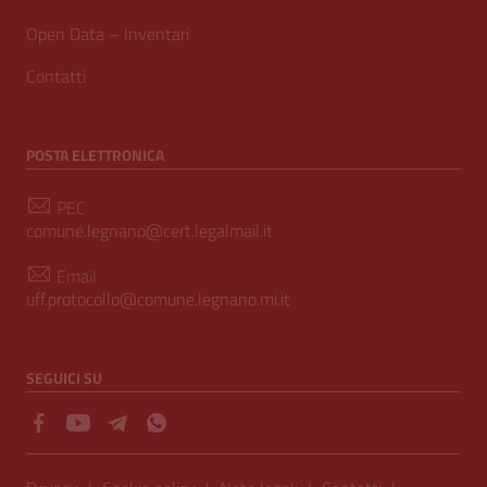
Open Data – Inventari
Contatti
POSTA ELETTRONICA
PEC
comune.legnano@cert.legalmail.it
Email
uff.protocollo@comune.legnano.mi.it
SEGUICI SU
Sezione Link Utili