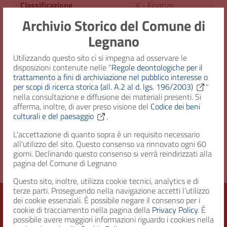
Classificazione
V - Finanze
Archivio Storico del Comune di
Estr. Cronologici
6/2/1755
Legnano
Utilizzando questo sito ci si impegna ad osservare le
Cod. Identificativo
AS/C24
disposizioni contenute nelle “
Regole deontologiche per il
trattamento a fini di archiviazione nel pubblico interesse o
Note dell'archivista
Originale.
per scopi di ricerca storica (all. A.2 al d. lgs. 196/2003)
”
nella consultazione e diffusione dei materiali presenti. Si
afferma, inoltre, di aver preso visione del
Codice dei beni
Consistenza
1 fascicolo
culturali e del paesaggio
.
L'accettazione di quanto sopra è un requisito necessario
Diritto d'accesso
Uso pubblico
all'utilizzo del sito. Questo consenso va rinnovato ogni 60
giorni. Declinando questo consenso si verrà reindirizzati alla
pagina del Comune di Legnano
Questo sito, inoltre, utilizza cookie tecnici, analytics e di
terze parti. Proseguendo nella navigazione accetti l’utilizzo
dei cookie essenziali. È possibile negare il consenso per i
cookie di tracciamento nella pagina della
Privacy Policy
. È
possibile avere maggiori informazioni riguardo i cookies nella
Città di Legnano – Archivio Storico