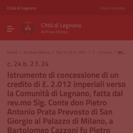
Vai ai contenuti
Vai al menu di navigazione
Città di Legnano
Area riservata
Vai al footer
Città di Legnano
Attiva / disattiva la navigazione
Archivio Storico
Home
/
Archivio Storico
/
Dal 1618 al 1897
/
V - Finanze
/
Istrumento di concessione di un credito di £. 2.012 imperiali verso la Comunità di Legnano, fatta dal rev.mo Sig. Conte don Pietro Antonio Prata Prevosto di San Giorgio al Palazzo di Milano, a Bartolomeo Cazzoni fu Pietro Antonio, di Legnano
c. 24 b. 2 f. 24
Istrumento di concessione di un
credito di £. 2.012 imperiali verso
la Comunità di Legnano, fatta dal
rev.mo Sig. Conte don Pietro
Antonio Prata Prevosto di San
Giorgio al Palazzo di Milano, a
Bartolomeo Cazzoni fu Pietro