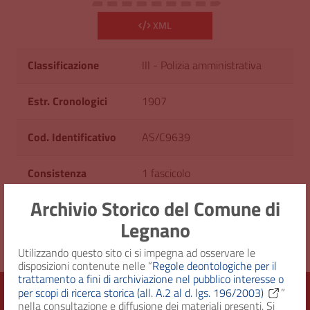
XML
Classificazione
III - Polizia amministrativa
Estr. Cronologici
1907
Cod. Identificativo
AS/C9639
Consistenza
1 fascicolo
Archivio Storico del Comune di
Diritto d'accesso
Uso pubblico
Legnano
Utilizzando questo sito ci si impegna ad osservare le
disposizioni contenute nelle “
Regole deontologiche per il
trattamento a fini di archiviazione nel pubblico interesse o
per scopi di ricerca storica (all. A.2 al d. lgs. 196/2003)
”
nella consultazione e diffusione dei materiali presenti. Si