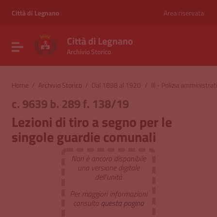
Vai ai contenuti
Vai al menu di navigazione
Città di Legnano
Area riservata
Vai al footer
Città di Legnano
Attiva / disattiva la navigazione
Archivio Storico
Home
/
Archivio Storico
/
Dal 1898 al 1920
/
III - Polizia amministrat
c. 9639 b. 289 f. 138/19
Lezioni di tiro a segno per le
singole guardie comunali
Non è ancora disponibile
una versione digitale
dell'unità
Per maggiori informazioni
consulta
questa pagina