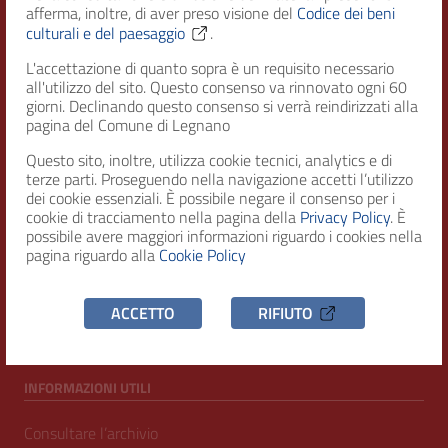
afferma, inoltre, di aver preso visione del
Codice dei beni
Città di Legnano – Archivio Storico
culturali e del paesaggio
.
L'accettazione di quanto sopra è un requisito necessario
all'utilizzo del sito. Questo consenso va rinnovato ogni 60
RECAPITI
giorni. Declinando questo consenso si verrà reindirizzati alla
pagina del Comune di Legnano
Indirizzo
Questo sito, inoltre, utilizza cookie tecnici, analytics e di
Piazza San Magno 9
terze parti. Proseguendo nella navigazione accetti l’utilizzo
20025, Legnano (MI)
dei cookie essenziali. È possibile negare il consenso per i
cookie di tracciamento nella pagina della
Privacy Policy
. È
Telefono
possibile avere maggiori informazioni riguardo i cookies nella
(+39) 0331471111
pagina riguardo alla
Cookie Policy
C.F. / P.IVA
ACCETTO
RIFIUTO
00807960158
INFORMAZIONI UTILI
Consultare l’archivio