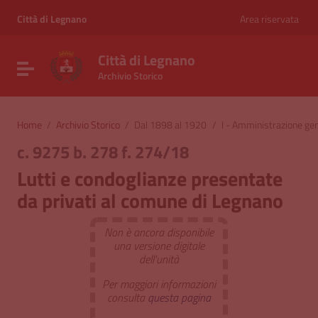
Vai ai contenuti
Vai al menu di navigazione
Città di Legnano
Area riservata
Vai al footer
Città di Legnano
Attiva / disattiva la navigazione
Archivio Storico
Home
/
Archivio Storico
/
Dal 1898 al 1920
/
I - Amministrazione ge
c. 9275 b. 278 f. 274/18
Lutti e condoglianze presentate
da privati al comune di Legnano
Non è ancora disponibile
una versione digitale
dell'unità
Per maggiori informazioni
consulta
questa pagina