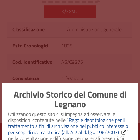
XML
Classificazione
I - Amministrazione generale
Estr. Cronologici
1898
Cod. Identificativo
AS/C9275
Consistenza
1 fascicolo
Archivio Storico del Comune di
Diritto d'accesso
Uso pubblico
Legnano
Utilizzando questo sito ci si impegna ad osservare le
disposizioni contenute nelle “
Regole deontologiche per il
trattamento a fini di archiviazione nel pubblico interesse o
per scopi di ricerca storica (all. A.2 al d. lgs. 196/2003)
”
nella consultazione e diffusione dei materiali presenti. Si