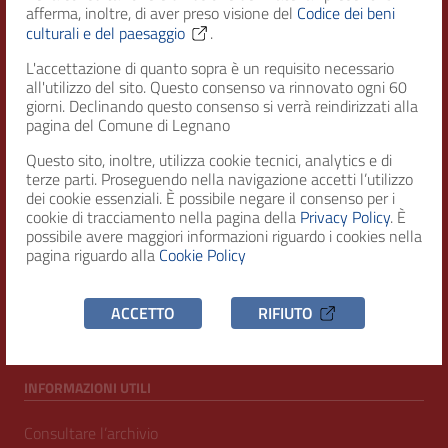
afferma, inoltre, di aver preso visione del
Codice dei beni
Città di Legnano – Archivio Storico
culturali e del paesaggio
.
L'accettazione di quanto sopra è un requisito necessario
all'utilizzo del sito. Questo consenso va rinnovato ogni 60
RECAPITI
giorni. Declinando questo consenso si verrà reindirizzati alla
pagina del Comune di Legnano
Indirizzo
Questo sito, inoltre, utilizza cookie tecnici, analytics e di
Piazza San Magno 9
terze parti. Proseguendo nella navigazione accetti l’utilizzo
20025, Legnano (MI)
dei cookie essenziali. È possibile negare il consenso per i
cookie di tracciamento nella pagina della
Privacy Policy
. È
Telefono
possibile avere maggiori informazioni riguardo i cookies nella
(+39) 0331471111
pagina riguardo alla
Cookie Policy
C.F. / P.IVA
ACCETTO
RIFIUTO
00807960158
INFORMAZIONI UTILI
Consultare l’archivio