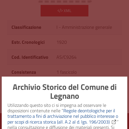
XML
Classificazione
I - Amministrazione generale
Estr. Cronologici
1920
Cod. Identificativo
AS/C9264
Consistenza
1 fascicolo
Archivio Storico del Comune di
Diritto d'accesso
Uso pubblico
Legnano
Utilizzando questo sito ci si impegna ad osservare le
disposizioni contenute nelle “
Regole deontologiche per il
trattamento a fini di archiviazione nel pubblico interesse o
per scopi di ricerca storica (all. A.2 al d. lgs. 196/2003)
”
nella consultazione e diffusione dei materiali presenti. Si