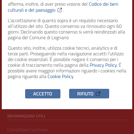
afferma, inoltre, di aver preso visione del
Codice dei beni
Città di Legnano – Archivio Storico
culturali e del paesaggio
.
L'accettazione di quanto sopra è un requisito necessario
all'utilizzo del sito. Questo consenso va rinnovato ogni 60
RECAPITI
giorni. Declinando questo consenso si verrà reindirizzati alla
pagina del Comune di Legnano
Indirizzo
Questo sito, inoltre, utilizza cookie tecnici, analytics e di
Piazza San Magno 9
terze parti. Proseguendo nella navigazione accetti l’utilizzo
20025, Legnano (MI)
dei cookie essenziali. È possibile negare il consenso per i
cookie di tracciamento nella pagina della
Privacy Policy
. È
Telefono
possibile avere maggiori informazioni riguardo i cookies nella
(+39) 0331471111
pagina riguardo alla
Cookie Policy
C.F. / P.IVA
ACCETTO
RIFIUTO
00807960158
INFORMAZIONI UTILI
Consultare l’archivio