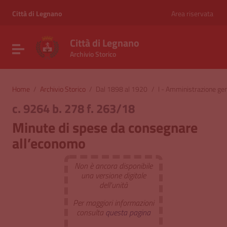
Vai ai contenuti
Vai al menu di navigazione
Città di Legnano
Area riservata
Vai al footer
Città di Legnano
Attiva / disattiva la navigazione
Archivio Storico
Home
/
Archivio Storico
/
Dal 1898 al 1920
/
I - Amministrazione ge
c. 9264 b. 278 f. 263/18
Minute di spese da consegnare
all’economo
Non è ancora disponibile
una versione digitale
dell'unità
Per maggiori informazioni
consulta
questa pagina