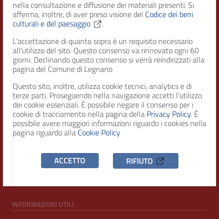
nella consultazione e diffusione dei materiali presenti. Si
afferma, inoltre, di aver preso visione del
Codice dei beni
culturali e del paesaggio
.
Città di Legnano – Archivio Storico
L'accettazione di quanto sopra è un requisito necessario
all'utilizzo del sito. Questo consenso va rinnovato ogni 60
giorni. Declinando questo consenso si verrà reindirizzati alla
RECAPITI
pagina del Comune di Legnano
Questo sito, inoltre, utilizza cookie tecnici, analytics e di
Indirizzo
terze parti. Proseguendo nella navigazione accetti l’utilizzo
Piazza San Magno 9
dei cookie essenziali. È possibile negare il consenso per i
20025, Legnano (MI)
cookie di tracciamento nella pagina della
Privacy Policy
. È
possibile avere maggiori informazioni riguardo i cookies nella
Telefono
pagina riguardo alla
Cookie Policy
(+39) 0331471111
C.F. / P.IVA
ACCETTO
RIFIUTO
00807960158
INFORMAZIONI UTILI