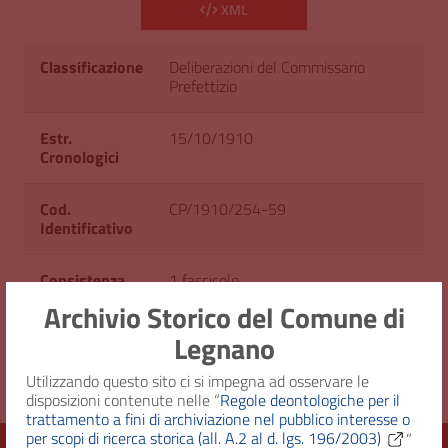
XML
Classificazione
Deliberazioni del Commissario
Prefettizio
Estr.
15/10/1910
Cronologici
Cod.
CP/1910/254-59
Identificativo
Consistenza
1 fascicolo
Archivio Storico del Comune di
Originale su
GM/16 - Dal 1909 al 1911
Legnano
Utilizzando questo sito ci si impegna ad osservare le
disposizioni contenute nelle “
Regole deontologiche per il
trattamento a fini di archiviazione nel pubblico interesse o
per scopi di ricerca storica (all. A.2 al d. lgs. 196/2003)
”