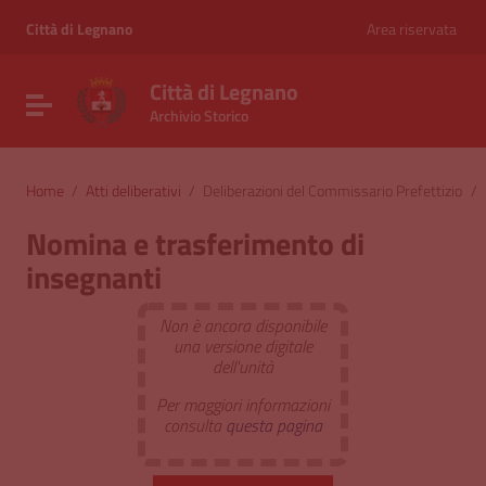
Vai ai contenuti
Vai al menu di navigazione
Città di Legnano
Area riservata
Vai al footer
Città di Legnano
Attiva / disattiva la navigazione
Archivio Storico
Home
/
Atti deliberativi
/
Deliberazioni del Commissario Prefettizio
/
Nomina e trasferimento di
insegnanti
Non è ancora disponibile
una versione digitale
dell'unità
Per maggiori informazioni
consulta
questa pagina