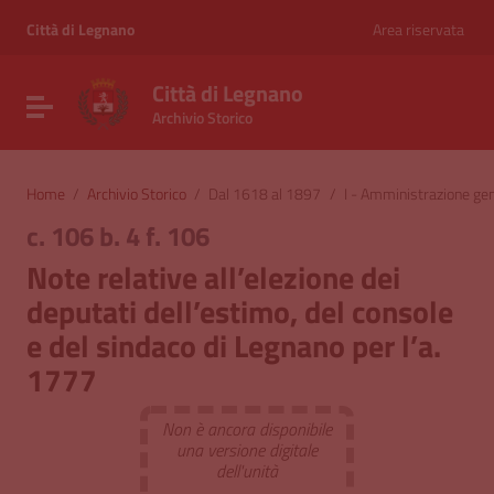
Vai ai contenuti
Vai al menu di navigazione
Città di Legnano
Area riservata
Vai al footer
Città di Legnano
Attiva / disattiva la navigazione
Archivio Storico
Home
/
Archivio Storico
/
Dal 1618 al 1897
/
I - Amministrazione ge
c. 106 b. 4 f. 106
Note relative all’elezione dei
deputati dell’estimo, del console
e del sindaco di Legnano per l’a.
1777
Non è ancora disponibile
una versione digitale
dell'unità