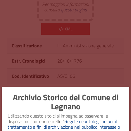
Per maggiori informazioni
consulta
questa pagina
XML
Classificazione
I - Amministrazione generale
Estr. Cronologici
28/10/1776
Cod. Identificativo
AS/C106
Consistenza
1 fascicolo
Archivio Storico del Comune di
Legnano
Diritto d'accesso
Uso pubblico
Utilizzando questo sito ci si impegna ad osservare le
disposizioni contenute nelle “
Regole deontologiche per il
trattamento a fini di archiviazione nel pubblico interesse o