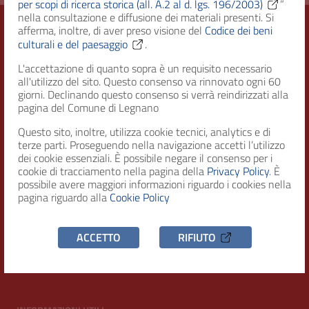
per scopi di ricerca storica (all. A.2 al d. lgs. 196/2003)
”
nella consultazione e diffusione dei materiali presenti. Si
afferma, inoltre, di aver preso visione del
Codice dei beni
culturali e del paesaggio
.
Città di Legnano – Archivio Storico
L'accettazione di quanto sopra è un requisito necessario
all'utilizzo del sito. Questo consenso va rinnovato ogni 60
giorni. Declinando questo consenso si verrà reindirizzati alla
pagina del Comune di Legnano
RECAPITI
Questo sito, inoltre, utilizza cookie tecnici, analytics e di
terze parti. Proseguendo nella navigazione accetti l’utilizzo
Indirizzo
dei cookie essenziali. È possibile negare il consenso per i
Piazza San Magno 9
cookie di tracciamento nella pagina della
Privacy Policy
. È
20025, Legnano (MI)
possibile avere maggiori informazioni riguardo i cookies nella
pagina riguardo alla
Cookie Policy
Telefono
(+39) 0331471111
ACCETTO
RIFIUTO
C.F. / P.IVA
00807960158