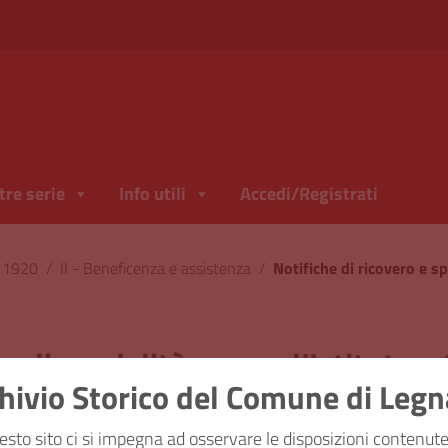
tre serie
Info utili
Accedi/Registrati
l 1920
/
II - Beneficenza e assistenza
/
se di spedalità presso l’Istituto e
hivio Storico del Comune di Leg
ficazione
II - Beneficenza e a
esto sito ci si impegna ad osservare le disposizioni contenute