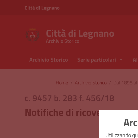
Vai ai contenuti
Città di Legnano
Vai al menu di navigazione
Vai al footer
Città di Legnano
Archivio Storico
Archivio Storico
Serie particolari
Al
Home
/
Archivio Storico
/
Dal 1898 a
c. 9457 b. 283 f. 456/18
Notifiche di ricovero e spe
Arc
Classi
Utilizzando qu