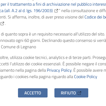
per il trattamento a fini di archiviazione nel pubblico interes
ica (all. A.2 al d. lgs. 196/2003)
” nella consultazione e diff
Cronologici
1901
nti. Si afferma, inoltre, di aver preso visione del
Codice dei be
.
dentificativo
AS/C9457
di quanto sopra è un requisito necessario all'utilizzo del sito
nnovato ogni 60 giorni. Declinando questo consenso si verrà 
stenza
1 fascicolo
el Comune di Legnano
oltre, utilizza cookie tecnici, analytics e di terze parti. Prose
o d'accesso
Uso pubblico
etti l’utilizzo dei cookie essenziali. È possibile negare il con
ciamento nella pagina della
Privacy Policy
. È possibile avere 
iguardo i cookies nella pagina riguardo alla
Cookie Policy
ACCETTO
RIFIUTO
hivio Storico