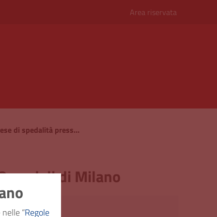
Area riservata
Notifiche di ricovero e spese di spedalità presso l’Istituto e Ospedali di Milano
 Ospedali di Milano
nano
ssistenza
 nelle “
Regole