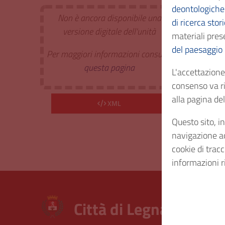
deontologiche 
Non è ancora disponibile una
di ricerca stor
Estr. 
versione digitale dell'unità
materiali prese
del paesaggio
Per maggiori informazioni consulta
Cod. I
questa pagina
L'accettazione 
consenso va ri
Consi
alla pagina d
XML
Questo sito, in
Diritt
navigazione acc
cookie di trac
informazioni r
Città di Legnano – Arc