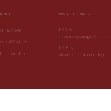
ONI UTILI
POSTA ELETTRONICA
PEC
e l’archivio
comune.legnano@cert.legalmail
one all’Archivio
Email
a – Inventari
uff.protocollo@comune.legnano.
ilità
| Realizzato con
WordPress
|
Tema grafico
ItaliaWP2