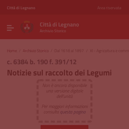
Vai ai contenuti
Vai al menu di navigazione
Città di Legnano
Area riservata
Vai al footer
Città di Legnano
Attiva / disattiva la navigazione
Archivio Storico
Home
/
Archivio Storico
/
Dal 1618 al 1897
/
XI - Agricoltura e comm
c. 6384 b. 190 f. 391/12
Notizie sul raccolto dei Legumi
Non è ancora disponibile
una versione digitale
dell'unità
Per maggiori informazioni
consulta
questa pagina