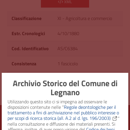
XML
Classificazione
XI - Agricoltura e commercio
Estr. Cronologici
4/10/1880
Cod. Identificativo
AS/C6384
Consistenza
1 fascicolo
Diritto d'accesso
Uso pubblico
Archivio Storico del Comune di
Legnano
Utilizzando questo sito ci si impegna ad osservare le
disposizioni contenute nelle “
Regole deontologiche per il
trattamento a fini di archiviazione nel pubblico interesse o
per scopi di ricerca storica (all. A.2 al d. lgs. 196/2003)
”
nella consultazione e diffusione dei materiali presenti. Si
Città di Legnano – Archivio Storico
afferma, inoltre, di aver preso visione del
Codice dei beni