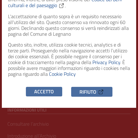
culturali e del paesaggio
.
L'accettazione di quanto sopra è un requisito necessario
RECAPITI
all'utilizzo del sito. Questo consenso va rinnovato ogni 60
giorni. Declinando questo consenso si verrà reindirizzati alla
pagina del Comune di Legnano
Indirizzo
Piazza San Magno 9
Questo sito, inoltre, utilizza cookie tecnici, analytics e di
20025, Legnano (MI)
terze parti. Proseguendo nella navigazione accetti l’utilizzo
dei cookie essenziali. È possibile negare il consenso per i
Telefono
cookie di tracciamento nella pagina della
Privacy Policy
. È
possibile avere maggiori informazioni riguardo i cookies nella
(+39) 0331471111
pagina riguardo alla
Cookie Policy
C.F. / P.IVA
00807960158
ACCETTO
RIFIUTO
INFORMAZIONI UTILI
Consultare l’archivio
Introduzione all’Archivio