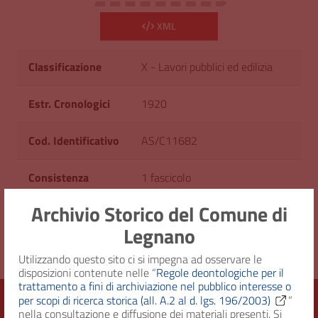
XML
Classificazione
X - Lavori pubblici ed edilizia
Estr. Cronologici
1920
Cod. Identificativo
AS/C11682
Consistenza
1 fascicolo
Archivio Storico del Comune di
Diritto d'accesso
Uso pubblico
Legnano
Utilizzando questo sito ci si impegna ad osservare le
disposizioni contenute nelle “
Regole deontologiche per il
trattamento a fini di archiviazione nel pubblico interesse o
per scopi di ricerca storica (all. A.2 al d. lgs. 196/2003)
”
nella consultazione e diffusione dei materiali presenti. Si