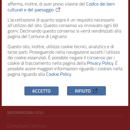
afferma, inoltre, di aver preso visione del
Codice dei beni
Città di Legnano – Archivio Storico
culturali e del paesaggio
.
L'accettazione di quanto sopra è un requisito necessario
all'utilizzo del sito. Questo consenso va rinnovato ogni 60
RECAPITI
giorni. Declinando questo consenso si verrà reindirizzati alla
pagina del Comune di Legnano
Indirizzo
Questo sito, inoltre, utilizza cookie tecnici, analytics e di
Piazza San Magno 9
terze parti. Proseguendo nella navigazione accetti l’utilizzo
20025, Legnano (MI)
dei cookie essenziali. È possibile negare il consenso per i
cookie di tracciamento nella pagina della
Privacy Policy
. È
Telefono
possibile avere maggiori informazioni riguardo i cookies nella
(+39) 0331471111
pagina riguardo alla
Cookie Policy
C.F. / P.IVA
ACCETTO
RIFIUTO
00807960158
INFORMAZIONI UTILI
Consultare l’archivio