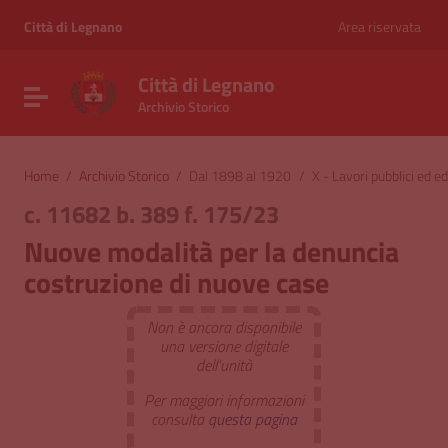
Vai ai contenuti
Vai al menu di navigazione
Città di Legnano
Area riservata
Vai al footer
Città di Legnano
Attiva / disattiva la navigazione
Archivio Storico
Home
/
Archivio Storico
/
Dal 1898 al 1920
/
X - Lavori pubblici ed edi
c. 11682 b. 389 f. 175/23
Nuove modalità per la denuncia
costruzione di nuove case
Non è ancora disponibile
una versione digitale
dell'unità
Per maggiori informazioni
consulta
questa pagina