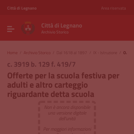
Vai ai contenuti
Vai al menu di navigazione
Città di Legnano
Area riservata
Vai al footer
Città di Legnano
Attiva / disattiva la navigazione
Archivio Storico
Home
/
Archivio Storico
/
Dal 1618 al 1897
/
IX - Istruzione
/
Offerte per la scuola festiva per adulti e altro carteggio riguardante detta scuola
c. 3919 b. 129 f. 419/7
Offerte per la scuola festiva per
adulti e altro carteggio
riguardante detta scuola
Non è ancora disponibile
una versione digitale
dell'unità
Per maggiori informazioni