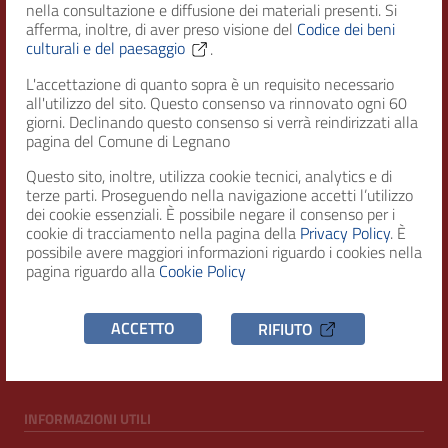
nella consultazione e diffusione dei materiali presenti. Si
afferma, inoltre, di aver preso visione del
Codice dei beni
culturali e del paesaggio
.
Città di Legnano – Archivio Storico
L'accettazione di quanto sopra è un requisito necessario
all'utilizzo del sito. Questo consenso va rinnovato ogni 60
giorni. Declinando questo consenso si verrà reindirizzati alla
RECAPITI
pagina del Comune di Legnano
Questo sito, inoltre, utilizza cookie tecnici, analytics e di
Indirizzo
terze parti. Proseguendo nella navigazione accetti l’utilizzo
Piazza San Magno 9
dei cookie essenziali. È possibile negare il consenso per i
20025, Legnano (MI)
cookie di tracciamento nella pagina della
Privacy Policy
. È
possibile avere maggiori informazioni riguardo i cookies nella
Telefono
pagina riguardo alla
Cookie Policy
(+39) 0331471111
C.F. / P.IVA
ACCETTO
RIFIUTO
00807960158
INFORMAZIONI UTILI