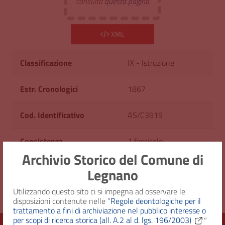
consulta
questa pagina
XML
Classificazione
IX - Istruzione
Estr. Cronologici
1867
Cod. Identificativo
AS/C3919
Consistenza
1 fascicolo
Archivio Storico del Comune di
Diritto d'accesso
Uso pubblico
Legnano
Utilizzando questo sito ci si impegna ad osservare le
disposizioni contenute nelle “
Regole deontologiche per il
trattamento a fini di archiviazione nel pubblico interesse o
per scopi di ricerca storica (all. A.2 al d. lgs. 196/2003)
”