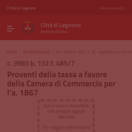
Vai ai contenuti
Vai al menu di navigazione
Città di Legnano
Area riservata
Vai al footer
Città di Legnano
Attiva / disattiva la navigazione
Archivio Storico
Home
/
Archivio Storico
/
Dal 1618 al 1897
/
XI - Agricoltura e comm
c. 3983 b. 132 f. 485/7
Proventi della tassa a favore
della Camera di Commercio per
l’a. 1867
Non è ancora disponibile
una versione digitale
dell'unità
Per maggiori informazioni