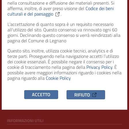
nella consultazione e diffusione dei materiali presenti. Si
afferma, inoltre, di aver preso visione del
Codice dei beni
culturali e del paesaggio
.
Città di Legnano – Archivio Storico
L'accettazione di quanto sopra è un requisito necessario
all'utilizzo del sito. Questo consenso va rinnovato ogni 60
giorni. Declinando questo consenso si verrà reindirizzati alla
RECAPITI
pagina del Comune di Legnano
Questo sito, inoltre, utilizza cookie tecnici, analytics e di
Indirizzo
terze parti. Proseguendo nella navigazione accetti l’utilizzo
Piazza San Magno 9
dei cookie essenziali. È possibile negare il consenso per i
20025, Legnano (MI)
cookie di tracciamento nella pagina della
Privacy Policy
. È
possibile avere maggiori informazioni riguardo i cookies nella
Telefono
pagina riguardo alla
Cookie Policy
(+39) 0331471111
C.F. / P.IVA
ACCETTO
RIFIUTO
00807960158
INFORMAZIONI UTILI