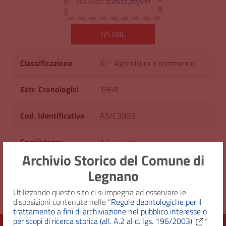
consulta
questa pagina
XML
Classificazione
XI - Agricoltura e commercio
Estr. Cronologici
1868
Cod. Identificativo
AS/C3983
Consistenza
1 fascicolo
Archivio Storico del Comune di
Diritto d'accesso
Uso pubblico
Legnano
Utilizzando questo sito ci si impegna ad osservare le
disposizioni contenute nelle “
Regole deontologiche per il
trattamento a fini di archiviazione nel pubblico interesse o
per scopi di ricerca storica (all. A.2 al d. lgs. 196/2003)
”