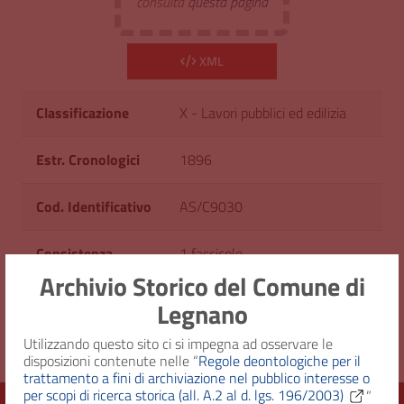
consulta
questa pagina
XML
Classificazione
X - Lavori pubblici ed edilizia
Estr. Cronologici
1896
Cod. Identificativo
AS/C9030
Consistenza
1 fascicolo
Archivio Storico del Comune di
Diritto d'accesso
Uso pubblico
Legnano
Utilizzando questo sito ci si impegna ad osservare le
disposizioni contenute nelle “
Regole deontologiche per il
trattamento a fini di archiviazione nel pubblico interesse o
per scopi di ricerca storica (all. A.2 al d. lgs. 196/2003)
”