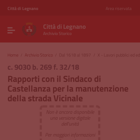
Vai ai contenuti
Vai al menu di navigazione
Città di Legnano
Area riservata
Vai al footer
Città di Legnano
Attiva / disattiva la navigazione
Archivio Storico
Home
/
Archivio Storico
/
Dal 1618 al 1897
/
X - Lavori pubblici ed edi
c. 9030 b. 269 f. 32/18
Rapporti con il Sindaco di
Castellanza per la manutenzione
della strada Vicinale
Non è ancora disponibile
una versione digitale
dell'unità
Per maggiori informazioni