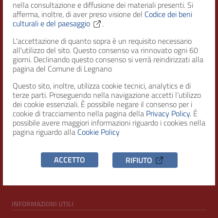
nella consultazione e diffusione dei materiali presenti. Si
afferma, inoltre, di aver preso visione del
Codice dei beni
culturali e del paesaggio
.
Città di Legnano – Archivio Storico
L'accettazione di quanto sopra è un requisito necessario
all'utilizzo del sito. Questo consenso va rinnovato ogni 60
giorni. Declinando questo consenso si verrà reindirizzati alla
RECAPITI
pagina del Comune di Legnano
Questo sito, inoltre, utilizza cookie tecnici, analytics e di
Indirizzo
terze parti. Proseguendo nella navigazione accetti l’utilizzo
Piazza San Magno 9
dei cookie essenziali. È possibile negare il consenso per i
20025, Legnano (MI)
cookie di tracciamento nella pagina della
Privacy Policy
. È
possibile avere maggiori informazioni riguardo i cookies nella
Telefono
pagina riguardo alla
Cookie Policy
(+39) 0331471111
C.F. / P.IVA
ACCETTO
RIFIUTO
00807960158
INFORMAZIONI UTILI