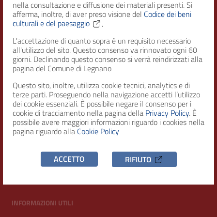
nella consultazione e diffusione dei materiali presenti. Si
afferma, inoltre, di aver preso visione del
Codice dei beni
culturali e del paesaggio
.
Città di Legnano – Archivio Storico
L'accettazione di quanto sopra è un requisito necessario
all'utilizzo del sito. Questo consenso va rinnovato ogni 60
giorni. Declinando questo consenso si verrà reindirizzati alla
RECAPITI
pagina del Comune di Legnano
Questo sito, inoltre, utilizza cookie tecnici, analytics e di
Indirizzo
terze parti. Proseguendo nella navigazione accetti l’utilizzo
Piazza San Magno 9
dei cookie essenziali. È possibile negare il consenso per i
20025, Legnano (MI)
cookie di tracciamento nella pagina della
Privacy Policy
. È
possibile avere maggiori informazioni riguardo i cookies nella
Telefono
pagina riguardo alla
Cookie Policy
(+39) 0331471111
C.F. / P.IVA
ACCETTO
RIFIUTO
00807960158
INFORMAZIONI UTILI