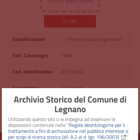
consulta
questa pagina
XML
Classificazione
I - Amministrazione generale
Estr. Cronologici
1898
Cod. Identificativo
AS/C9282
Consistenza
1 fascicolo
Archivio Storico del Comune di
Diritto d'accesso
Uso pubblico
Legnano
Utilizzando questo sito ci si impegna ad osservare le
disposizioni contenute nelle “
Regole deontologiche per il
trattamento a fini di archiviazione nel pubblico interesse o
per scopi di ricerca storica (all. A.2 al d. lgs. 196/2003)
”