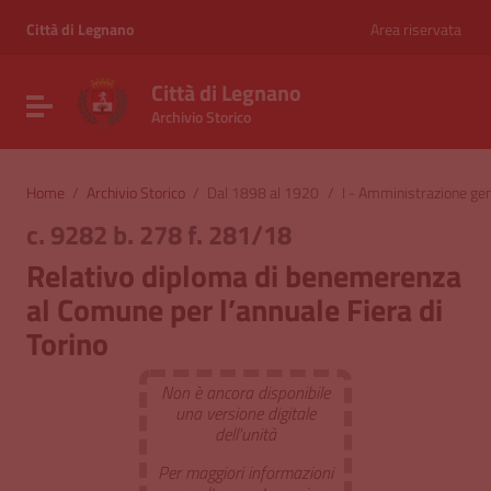
Vai ai contenuti
Vai al menu di navigazione
Città di Legnano
Area riservata
Vai al footer
Città di Legnano
Attiva / disattiva la navigazione
Archivio Storico
Home
/
Archivio Storico
/
Dal 1898 al 1920
/
I - Amministrazione ge
c. 9282 b. 278 f. 281/18
Relativo diploma di benemerenza
al Comune per l’annuale Fiera di
Torino
Non è ancora disponibile
una versione digitale
dell'unità
Per maggiori informazioni